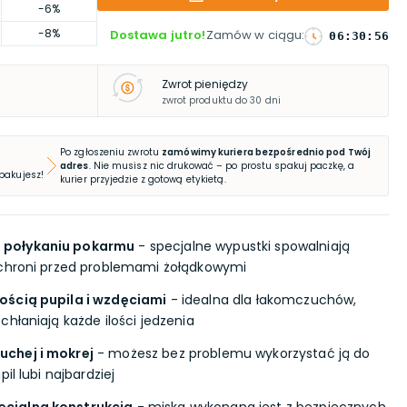
-6%
-8%
Dostawa jutro!
Zamów w ciągu
:
06
:
30
:
55
Zwrot pieniędzy
zwrot produktu do 30 dni
Po zgłoszeniu zwrotu
zamówimy kuriera bezpośrednio pod Twój
adres
. Nie musisz nic drukować – po prostu spakuj paczkę, a
 pakujesz!
kurier przyjedzie z gotową etykietą.
 połykaniu pokarmu
- specjalne wypustki spowalniają
 chroni przed problemami żołądkowymi
ością pupila i wzdęciami
- idealna dla łakomczuchów,
hłaniają każde ilości jedzenia
chej i mokrej
- możesz bez problemu wykorzystać ją do
il lubi najbardziej