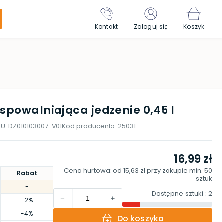
Kontakt
Zaloguj się
Koszyk
spowalniająca jedzenie 0,45 l
KU:
DZ010103007-V01
Kod producenta:
25031
16,99 zł
Cena hurtowa: od
15,63 zł
przy zakupie min.
50
Rabat
sztuk
-
Dostępne sztuki
: 2
-2%
-4%
Do koszyka