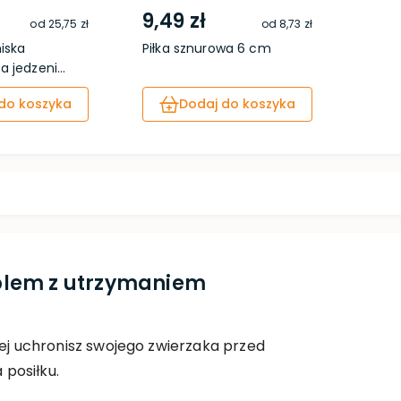
9,49 zł
35,
od
25,75 zł
od
8,73 zł
iska
Piłka sznurowa 6 cm
Pojem
 jedzeni...
do koszyka
Dodaj do koszyka
blem z utrzymaniem
niej uchronisz swojego zwierzaka przed
posiłku.