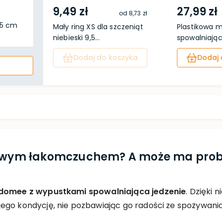
9,49 zł
27,99 zł
od
8,73 zł
 5 cm
Mały ring XS dla szczeniąt
Plastikowa m
niebieski 9,5...
spowalniająca
Dodaj do koszyka
Dodaj 
tkowym łakomczuchem? A może ma pro
domee z wypustkami spowalniająca jedzenie
. Dzięki 
ego kondycję, nie pozbawiając go radości ze spożywania 