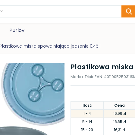
Purlov
Plastikowa miska spowalniająca jedzenie 0,45 l
Plastikowa miska 
Marka:
Trixie
EAN:
4011905250311
S
Ilość
Cena
1
- 4
16,99 zł
5
- 14
16,65 zł
15
- 29
16,31 zł