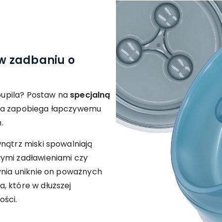
w zadbaniu o
 pupila? Postaw na
specjalną
kcja zapobiega łapczywemu
.
nątrz miski spowalniają
ymi zadławieniami czy
ynia uniknie on poważnych
, które w dłuższej
ości.