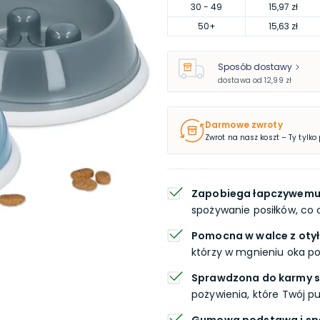
30
- 49
15,97 zł
50
+
15,63 zł
Sposób dostawy
dostawa od
12,99 zł
Darmowe zwroty
Zwrot na nasz koszt – Ty tylko
Zapobiega łapczywemu
spożywanie posiłków, co
Pomocna w walce z otył
którzy w mgnieniu oka poc
Sprawdzona do karmy su
pożywienia, które Twój pup