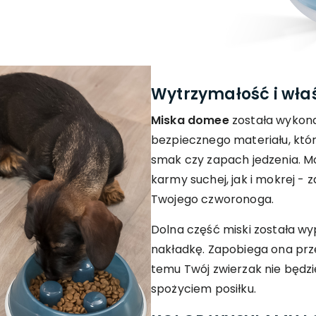
Wytrzymałość i wła
Miska domee
została wykona
bezpiecznego materiału, któ
smak czy zapach jedzenia. M
karmy suchej, jak i mokrej - 
Twojego czworonoga.
Dolna część miski została w
nakładkę. Zapobiega ona prze
temu Twój zwierzak nie będzie
spożyciem posiłku.