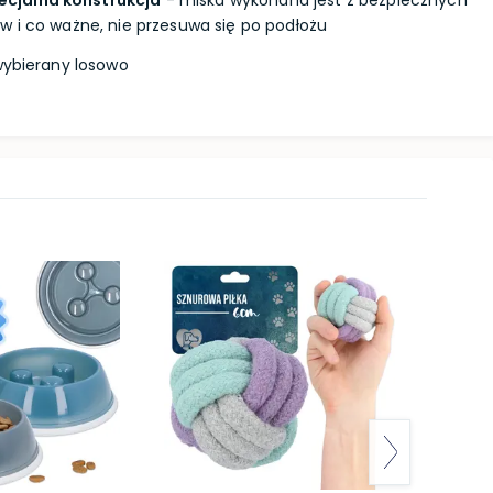
cjalna konstrukcja
- miska wykonana jest z bezpiecznych
w i co ważne, nie przesuwa się po podłożu
wybierany losowo