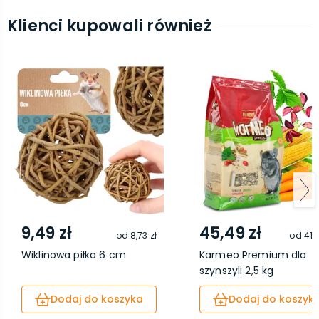
Klienci kupowali również
9,49 zł
45,49 zł
od
8,73 zł
od
41,
Wiklinowa piłka 6 cm
Karmeo Premium dla
szynszyli 2,5 kg
Dodaj do koszyka
Dodaj do koszyk