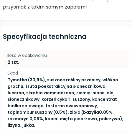
przysmak z takim samym zapałem!
Specyfikacja techniczna
Ilość w opakowaniu
2 szt.
Skład
Tymotka (30,9%), suszone rośliny pszenicy, włókno
grochu, śruta poekstrakcyjna słonecznikowa,
lucerna, skrobia ziemniaczana, siemię lniane, olej
słonecznikowy, korzeń cykorii suszony, koncentrat
białka sojowego, fosforan dwuwapniowy,
topinambur suszony (0,5%), zioła (bazylia0,05%,
rozmaryn 0,06%, koper, mięta pieprzowa, pokrzywa),
lizyna, jukka.