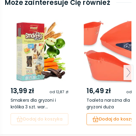
Może zainteresuje Cię również
13,99 zł
16,49 zł
od
12,87 zł
od
15
Smakers dla gryzoni i
Toaleta narożna dla
królika 3 szt. war...
gryzoni duża
Dodaj do koszyka
Dodaj do koszyk