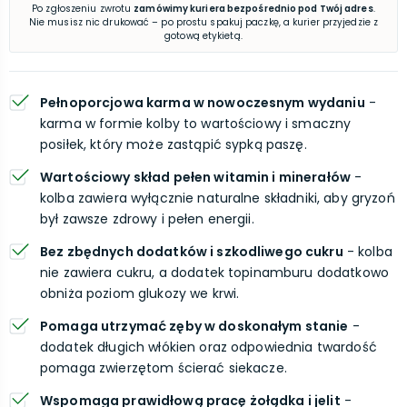
Po zgłoszeniu zwrotu
zamówimy kuriera bezpośrednio pod Twój adres
.
Nie musisz nic drukować – po prostu spakuj paczkę, a kurier przyjedzie z
gotową etykietą.
Pełnoporcjowa karma w nowoczesnym wydaniu
-
karma w formie kolby to wartościowy i smaczny
posiłek, który może zastąpić sypką paszę.
Wartościowy skład pełen witamin i minerałów
-
kolba zawiera wyłącznie naturalne składniki, aby gryzoń
był zawsze zdrowy i pełen energii.
Bez zbędnych dodatków i szkodliwego cukru
- kolba
nie zawiera cukru, a dodatek topinamburu dodatkowo
obniża poziom glukozy we krwi.
Pomaga utrzymać zęby w doskonałym stanie
-
dodatek długich włókien oraz odpowiednia twardość
pomaga zwierzętom ścierać siekacze.
Wspomaga prawidłową pracę żołądka i jelit
-