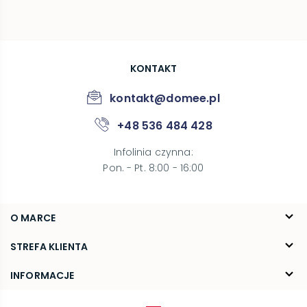
KONTAKT
kontakt@domee.pl
+48 536 484 428
Infolinia czynna
:
Pon. - Pt. 8:00 - 16:00
O MARCE
O nas
STREFA KLIENTA
Blog
FAQ
INFORMACJE
Kontakt
Dostawa
Regulamin