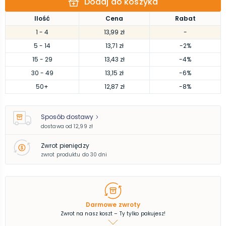
Dodaj do koszyka
Ilość
Cena
Rabat
1
- 4
13,99 zł
-
5
- 14
13,71 zł
-2%
15
- 29
13,43 zł
-4%
30
- 49
13,15 zł
-6%
50
+
12,87 zł
-8%
Sposób dostawy
dostawa od
12,99 zł
Zwrot pieniędzy
zwrot produktu do 30 dni
Darmowe zwroty
Zwrot na nasz koszt – Ty tylko pakujesz!