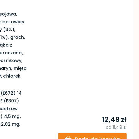
 sojowa,
nica, owies
y (3%),
%), groch,
mąka z
buraczana,
ecznikowy,
maryn, mięta
, chlorek
 (E672) 14
 E (E307)
wiastków
) 4,5 mg,
12,49 zł
 2,02 mg,
od
11,49 zł