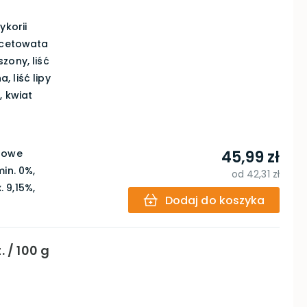
ykorii
ancetowata
zony, liść
 liść lipy
, kwiat
urowe
45,99 zł
in. 0%,
od
42,31 zł
 9,15%,
Dodaj do koszyka
 / 100 g