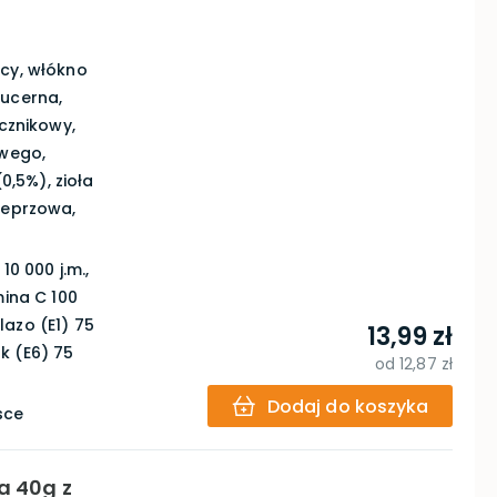
icy, włókno
lucerna,
ecznikowy,
owego,
,5%), zioła
ieprzowa,
0 000 j.m.,
mina C 100
lazo (E1) 75
13,99 zł
k (E6) 75
od
12,87 zł
Dodaj do koszyka
sce
a 40g z