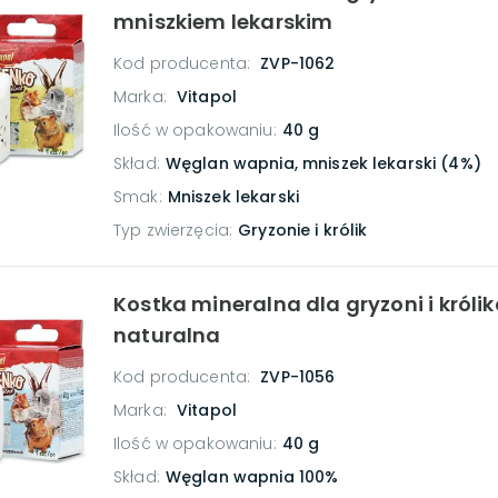
mniszkiem lekarskim
Kod producenta:
ZVP-1062
Marka:
Vitapol
Ilość w opakowaniu
:
40 g
Skład
:
Węglan wapnia, mniszek lekarski (4%)
Smak
:
Mniszek lekarski
Typ zwierzęcia
:
Gryzonie i królik
Kostka mineralna dla gryzoni i króli
naturalna
Kod producenta:
ZVP-1056
Marka:
Vitapol
Ilość w opakowaniu
:
40 g
Skład
:
Węglan wapnia 100%