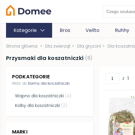
Kategorie
Bros
Vellto
Ruhhy
Strona główna
>
Dla zwierząt
>
Dla gryzoni
>
Dla koszatnic
Przysmaki dla koszatniczki
(
8
)
PODKATEGORIE
z
1
Wróć do
Karmy dla koszatniczki
Wapno dla koszatniczki
(
4
)
Kolby dla koszatniczki
(
2
)
MARKI