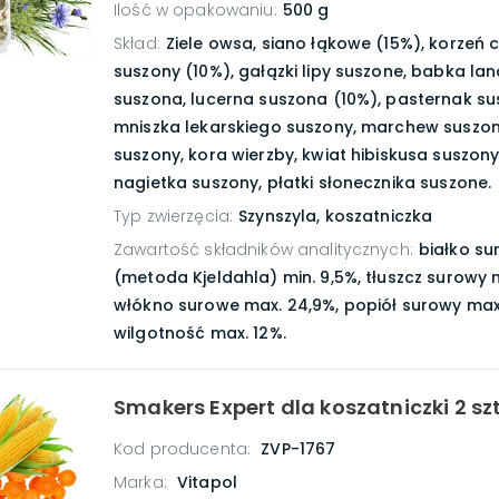
Ilość w opakowaniu
:
500 g
Skład
:
Ziele owsa, siano łąkowe (15%), korzeń c
suszony (10%), gałązki lipy suszone, babka l
suszona, lucerna suszona (10%), pasternak sus
mniszka lekarskiego suszony, marchew suszona,
suszony, kora wierzby, kwiat hibiskusa suszony
nagietka suszony, płatki słonecznika suszone.
Typ zwierzęcia
:
Szynszyla, koszatniczka
Zawartość składników analitycznych
:
białko s
(metoda Kjeldahla) min. 9,5%, tłuszcz surowy m
włókno surowe max. 24,9%, popiół surowy max.
wilgotność max. 12%.
Smakers Expert dla koszatniczki 2 szt.
Kod producenta:
ZVP-1767
Marka:
Vitapol