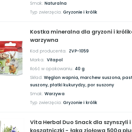
Smak
:
Naturalna
Typ zwierzęcia
:
Gryzonie i królik
Kostka mineralna dla gryzoni i króli
warzywna
Kod producenta:
ZVP-1059
Marka:
Vitapol
Ilość w opakowaniu
:
40 g
Skład
:
Węglan wapnia, marchew suszona, pas
suszony, płatki kukurydzy, por suszony
Smak
:
Warzywa
Typ zwierzęcia
:
Gryzonie i królik
Vita Herbal Duo Snack dla szynszyli i
koszatniczki - łąka ziołowa 500g plu