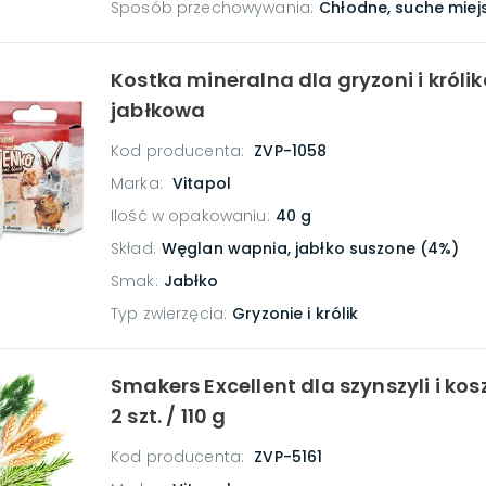
Sposób przechowywania
:
Chłodne, suche miej
Kostka mineralna dla gryzoni i króli
jabłkowa
Kod producenta:
ZVP-1058
Marka:
Vitapol
Ilość w opakowaniu
:
40 g
Skład
:
Węglan wapnia, jabłko suszone (4%)
Smak
:
Jabłko
Typ zwierzęcia
:
Gryzonie i królik
Smakers Excellent dla szynszyli i kos
2 szt. / 110 g
Kod producenta:
ZVP-5161