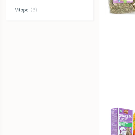
Vitapol
(
8
)