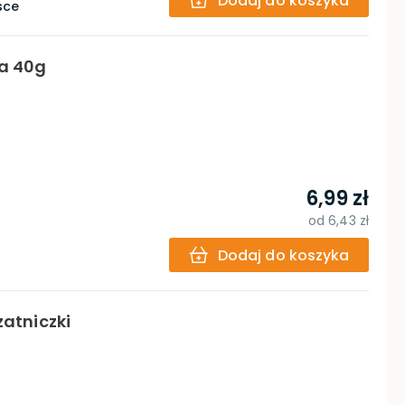
Dodaj do koszyka
sce
ka 40g
6,99 zł
od
6,43 zł
Dodaj do koszyka
zatniczki