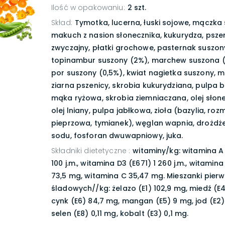
Ilość w opakowaniu
:
2 szt.
Skład
:
Tymotka, lucerna, łuski sojowe, mączka
makuch z nasion słonecznika, kukurydza, psze
zwyczajny, płatki grochowe, pasternak suszon
topinambur suszony (2%), marchew suszona (1
por suszony (0,5%), kwiat nagietka suszony, 
ziarna pszenicy, skrobia kukurydziana, pulpa 
mąka ryżowa, skrobia ziemniaczana, olej słon
olej lniany, pulpa jabłkowa, zioła (bazylia, roz
pieprzowa, tymianek), węglan wapnia, drożdże
sodu, fosforan dwuwapniowy, juka.
Składniki dietetyczne
:
witaminy/kg: witamina A
100 j.m., witamina D3 (E671) 1 260 j.m., witamina
73,5 mg, witamina C 35,47 mg. Mieszanki pier
śladowych//kg: żelazo (E1) 102,9 mg, miedź (E4
cynk (E6) 84,7 mg, mangan (E5) 9 mg, jod (E2)
selen (E8) 0,11 mg, kobalt (E3) 0,1 mg.