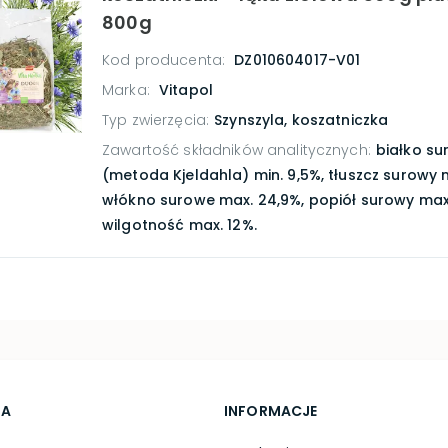
800g
Kod producenta:
DZ010604017-V01
Marka:
Vitapol
Typ zwierzęcia
:
Szynszyla, koszatniczka
Zawartość składników analitycznych
:
białko s
(metoda Kjeldahla) min. 9,5%, tłuszcz surowy m
włókno surowe max. 24,9%, popiół surowy max.
wilgotność max. 12%.
TA
INFORMACJE