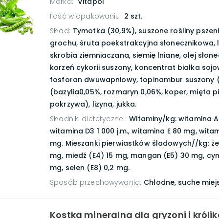
Marka:
Vitapol
Ilość w opakowaniu
:
2 szt.
Skład
:
Tymotka (30,9%), suszone rośliny pszen
grochu, śruta poekstrakcyjna słonecznikowa, 
skrobia ziemniaczana, siemię lniane, olej słon
korzeń cykorii suszony, koncentrat białka soj
fosforan dwuwapniowy, topinambur suszony (0
(bazylia0,05%, rozmaryn 0,06%, koper, mięta p
pokrzywa), lizyna, jukka.
Składniki dietetyczne
:
Witaminy/kg: witamina A 1
witamina D3 1 000 j.m., witamina E 80 mg, wita
mg. Mieszanki pierwiastków śladowych//kg: że
mg, miedź (E4) 15 mg, mangan (E5) 30 mg, cyn
mg, selen (E8) 0,2 mg.
Sposób przechowywania
:
Chłodne, suche miej
Kostka mineralna dla gryzoni i królik