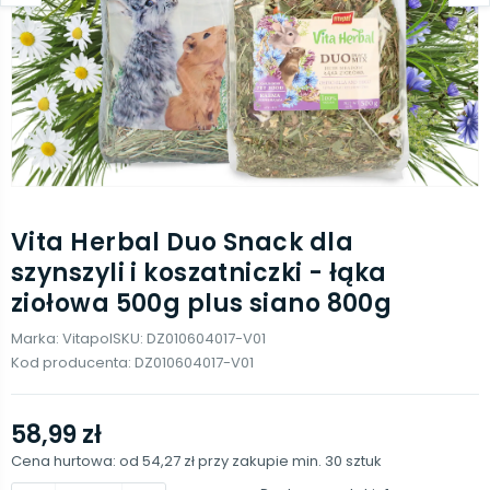
Vita Herbal Duo Snack dla
szynszyli i koszatniczki - łąka
ziołowa 500g plus siano 800g
Marka:
Vitapol
SKU:
DZ010604017-V01
Kod producenta:
DZ010604017-V01
58,99 zł
Cena hurtowa: od
54,27 zł
przy zakupie min.
30
sztuk