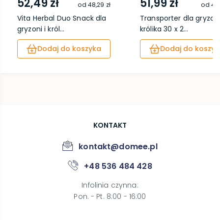
52,49 zł
51,99 zł
od
48,29 zł
od
47,
Vita Herbal Duo Snack dla
Transporter dla gryzoni
gryzoni i król...
królika 30 x 2...
Dodaj do koszyka
Dodaj do koszyk
KONTAKT
kontakt@domee.pl
+48 536 484 428
Infolinia czynna
:
Pon. - Pt. 8:00 - 16:00