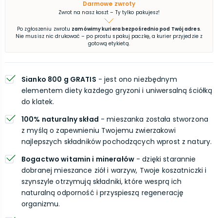
Darmowe zwroty
Zwrot na nasz koszt – Ty tylko pakujesz!
Po zgłoszeniu zwrotu
zamówimy kuriera bezpośrednio pod Twój adres
.
Nie musisz nic drukować – po prostu spakuj paczkę, a kurier przyjedzie z
gotową etykietą.
Sianko 800 g GRATIS
- jest ono niezbędnym
elementem diety każdego gryzoni i uniwersalną ściółką
do klatek.
100% naturalny skład
- mieszanka została stworzona
z myślą o zapewnieniu Twojemu zwierzakowi
najlepszych składników pochodzących wprost z natury.
Bogactwo witamin i minerałów
- dzięki starannie
dobranej mieszance ziół i warzyw, Twoje koszatniczki i
szynszyle otrzymują składniki, które wesprą ich
naturalną odporność i przyspieszą regenerację
organizmu.