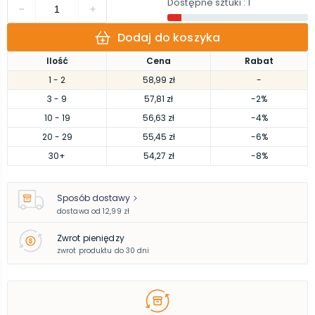
Dostępne sztuki
: 1
Dodaj do koszyka
Ilość
Cena
Rabat
1
- 2
58,99 zł
-
3
- 9
57,81 zł
-2%
10
- 19
56,63 zł
-4%
20
- 29
55,45 zł
-6%
30
+
54,27 zł
-8%
Sposób dostawy
dostawa od
12,99 zł
Zwrot pieniędzy
zwrot produktu do 30 dni