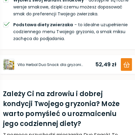
Wybierz swój wariant smakowy
- dostępne są różne
wersje smakowe, dzięki czemu możesz dopasować
smak do preferencji Twojego zwierzaka.
Podstawa diety zwierzaka
- to idealne uzupełnienie
codziennego menu Twojego gryzonia, a smak miksu
zachęca do podjadania.
52,49 zł
Vita Herbal Duo Snack dla gryzoni i królika - łąka warzywna 400g plus siano 800g
Zależy Ci na zdrowiu i dobrej
kondycji Twojego gryzonia? Może
warto pomyśleć o urozmaiceniu
jego codziennej diety?
Z pomocą przychodzi mieszanka Duo Snack! To