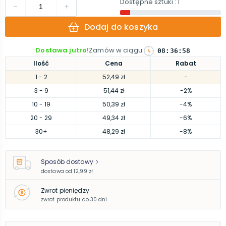
Dostępne sztuki
: 1
Dodaj do koszyka
Dostawa jutro!
Zamów w ciągu
:
08
:
36
:
57
Ilość
Cena
Rabat
1
- 2
52,49 zł
-
3
- 9
51,44 zł
-2%
10
- 19
50,39 zł
-4%
20
- 29
49,34 zł
-6%
30
+
48,29 zł
-8%
Sposób dostawy
dostawa od
12,99 zł
Zwrot pieniędzy
zwrot produktu do 30 dni