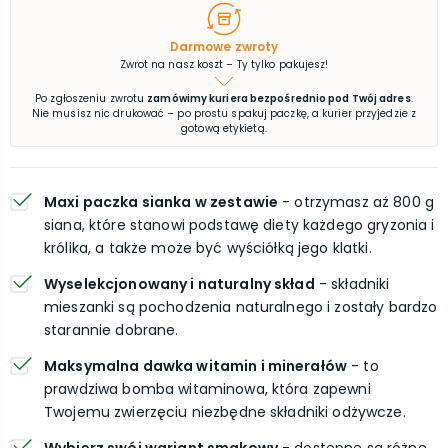
Darmowe zwroty
Zwrot na nasz koszt – Ty tylko pakujesz!
Po zgłoszeniu zwrotu
zamówimy kuriera bezpośrednio pod Twój adres
.
Nie musisz nic drukować – po prostu spakuj paczkę, a kurier przyjedzie z
gotową etykietą.
Maxi paczka sianka w zestawie
- otrzymasz aż 800 g
siana, które stanowi podstawę diety każdego gryzonia i
królika, a także może być wyściółką jego klatki.
Wyselekcjonowany i naturalny skład
- składniki
mieszanki są pochodzenia naturalnego i zostały bardzo
starannie dobrane.
Maksymalna dawka witamin i minerałów
- to
prawdziwa bomba witaminowa, która zapewni
Twojemu zwierzęciu niezbędne składniki odżywcze.