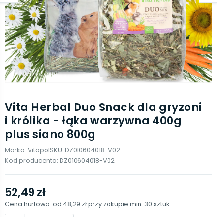
Vita Herbal Duo Snack dla gryzoni
i królika - łąka warzywna 400g
plus siano 800g
Marka:
Vitapol
SKU:
DZ010604018-V02
Kod producenta:
DZ010604018-V02
52,49 zł
Cena hurtowa: od
48,29 zł
przy zakupie min.
30
sztuk