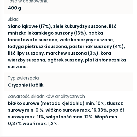
Ilość w opakowaniu
400 g
Skład
Siano łąkowe (17%), ziele kukurydzy suszone, liść
mniszka lekarskiego suszony (16%), babka
lancetowata suszona, ziele koniczyny suszone,
łodyga pietruszki suszona, pasternak suszony (4%),
liść lipy suszony, marchew suszona (3%), kora
wierzby suszona, ogórek suszony, płatki słonecznika
suszone.
Typ zwierzęcia
Gryzonie i królik
Zawartość składników analitycznych
białko surowe (metoda Kjeldahla) min. 10%, tłuszcz
surowy min. 0 %, włókno surowe max. 16,33%, popiół
surowy max. 11%, wilgotność max. 12%. Wapń min.
0,37% wapń max. 1,2%.