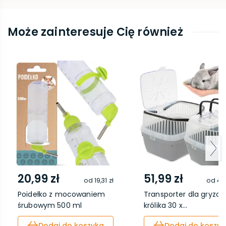
Może zainteresuje Cię również
20,99 zł
51,99 zł
od
19,31 zł
od
47,
Poidełko z mocowaniem
Transporter dla gryzoni
śrubowym 500 ml
królika 30 x...
Dodaj do koszyka
Dodaj do koszyk