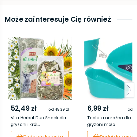
Może zainteresuje Cię również
52,49 zł
6,99 zł
od
48,29 zł
od
6,
Vita Herbal Duo Snack dla
Toaleta narożna dla
gryzoni i król...
gryzoni mała
Dodaj do koszyka
Dodaj do koszyk