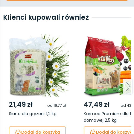
Klienci kupowali również
21,49 zł
47,49 zł
od
19,77 zł
od
43,6
Siano dla gryzoni 1,2 kg
Karmeo Premium dla ka
domowej 2,5 kg
Dodaj do koszyka
Dodaj do koszyk