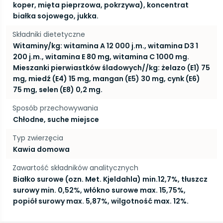
koper, mięta pieprzowa, pokrzywa), koncentrat
białka sojowego, jukka.
Składniki dietetyczne
Witaminy/kg: witamina A 12 000 j.m., witamina D3 1
200 j.m., witamina E 80 mg, witamina C 1000 mg.
Mieszanki pierwiastków śladowych//kg: żelazo (E1) 75
mg, miedź (E4) 15 mg, mangan (E5) 30 mg, cynk (E6)
75 mg, selen (E8) 0,2 mg.
Sposób przechowywania
Chłodne, suche miejsce
Typ zwierzęcia
Kawia domowa
Zawartość składników analitycznych
Białko surowe (ozn. Met. Kjeldahla) min.12,7%, tłuszcz
surowy min. 0,52%, włókno surowe max. 15,75%,
popiół surowy max. 5,87%, wilgotność max. 12%.