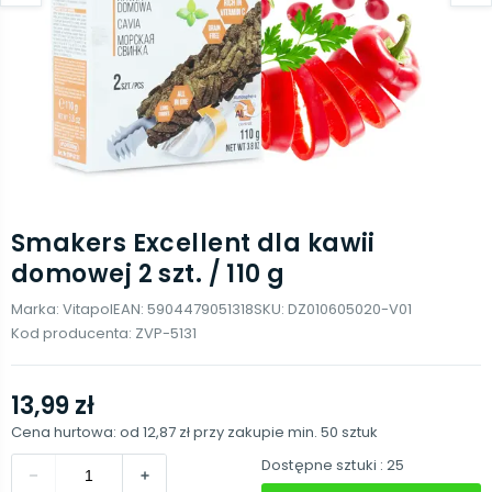
Smakers Excellent dla kawii
domowej 2 szt. / 110 g
Marka:
Vitapol
EAN:
5904479051318
SKU:
DZ010605020-V01
Kod producenta:
ZVP-5131
13,99 zł
Cena hurtowa: od
12,87 zł
przy zakupie min.
50
sztuk
Dostępne sztuki
: 25