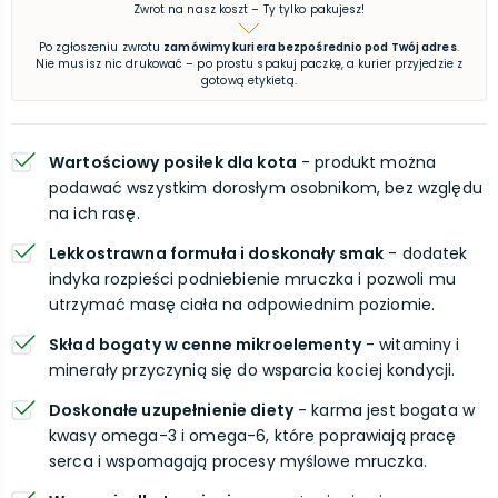
Zwrot na nasz koszt – Ty tylko pakujesz!
Po zgłoszeniu zwrotu
zamówimy kuriera bezpośrednio pod Twój adres
.
Nie musisz nic drukować – po prostu spakuj paczkę, a kurier przyjedzie z
gotową etykietą.
Wartościowy posiłek dla kota
- produkt można
podawać wszystkim dorosłym osobnikom, bez względu
na ich rasę.
Lekkostrawna formuła i doskonały smak
- dodatek
indyka rozpieści podniebienie mruczka i pozwoli mu
utrzymać masę ciała na odpowiednim poziomie.
Skład bogaty w cenne mikroelementy
- witaminy i
minerały przyczynią się do wsparcia kociej kondycji.
Doskonałe uzupełnienie diety
- karma jest bogata w
kwasy omega-3 i omega-6, które poprawiają pracę
serca i wspomagają procesy myślowe mruczka.