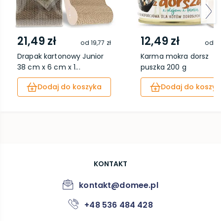
21,49 zł
12,49 zł
od
19,77 zł
od
11
Drapak kartonowy Junior
Karma mokra dorsz
38 cm x 6 cm x 1...
puszka 200 g
Dodaj do koszyka
Dodaj do koszyk
KONTAKT
kontakt@domee.pl
+48 536 484 428