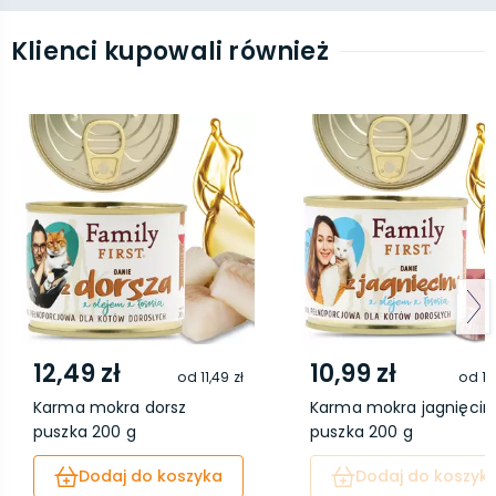
Klienci kupowali również
12,49 zł
10,99 zł
od
11,49 zł
od
10
Karma mokra dorsz
Karma mokra jagnięcin
puszka 200 g
puszka 200 g
Dodaj do koszyka
Dodaj do koszyk