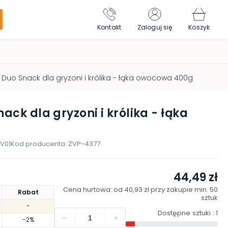
Kontakt
Zaloguj się
Koszyk
l Duo Snack dla gryzoni i królika - łąka owocowa 400g
ack dla gryzoni i królika - łąka
V01
Kod producenta:
ZVP-4377
44,49 zł
Cena hurtowa: od
40,93 zł
przy zakupie min.
50
Rabat
sztuk
-
Dostępne sztuki
: 1
-2%