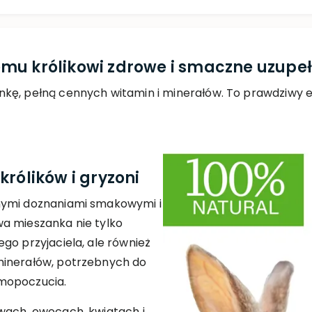
mu królikowi zdrowe i smaczne uzupełn
kę, pełną cennych witamin i minerałów. To prawdziwy el
królików i gryzoni
nymi doznaniami smakowymi i
a mieszanka nie tylko
go przyjaciela, ale również
minerałów, potrzebnych do
mopoczucia.
wach, owocach, kwiatach i