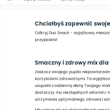
Chciałbyś zapewnić swoje
Odkryj Duo Snack - wyjątkową mieszan
przyjaciela!
Smaczny i zdrowy mix dla 
Zaskocz swojego pupila niepowtarzal
korzyściami zdrowotnymi. Ta wyjątkow
uzupełni codzienną dietę Twojego małe
dostarczy mu niezbędnych witamin i 
utrzymania optymalnego zdrowia i sa
Mix opiera się na różnorodnych warzy