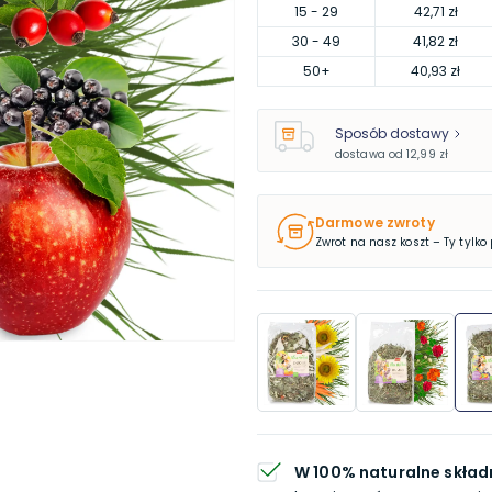
15
- 29
42,71 zł
30
- 49
41,82 zł
50
+
40,93 zł
Sposób dostawy
dostawa od
12,99 zł
Darmowe zwroty
Zwrot na nasz koszt – Ty tylko
W 100% naturalne składn