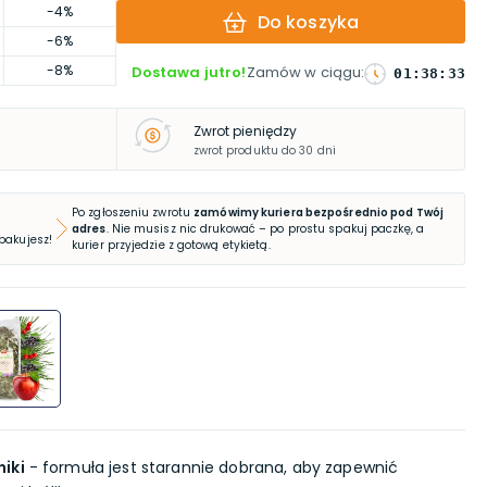
-4%
Do koszyka
-6%
-8%
Dostawa jutro!
Zamów w ciągu
:
01
:
38
:
32
Zwrot pieniędzy
zwrot produktu do 30 dni
Po zgłoszeniu zwrotu
zamówimy kuriera bezpośrednio pod Twój
adres
. Nie musisz nic drukować – po prostu spakuj paczkę, a
 pakujesz!
kurier przyjedzie z gotową etykietą.
iki
- formuła jest starannie dobrana, aby zapewnić