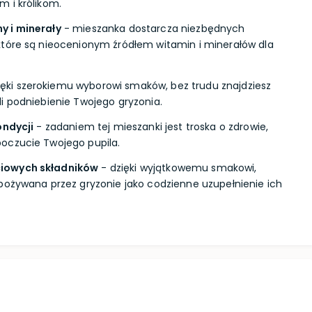
 i królikom.
y i minerały
- mieszanka dostarcza niezbędnych
które są nieocenionym źródłem witamin i minerałów dla
ięki szerokiemu wyborowi smaków, bez trudu znajdziesz
i podniebienie Twojego gryzonia.
ondycji
- zadaniem tej mieszanki jest troska o zdrowie,
oczucie Twojego pupila.
iowych składników
- dzięki wyjątkowemu smakowi,
pożywana przez gryzonie jako codzienne uzupełnienie ich