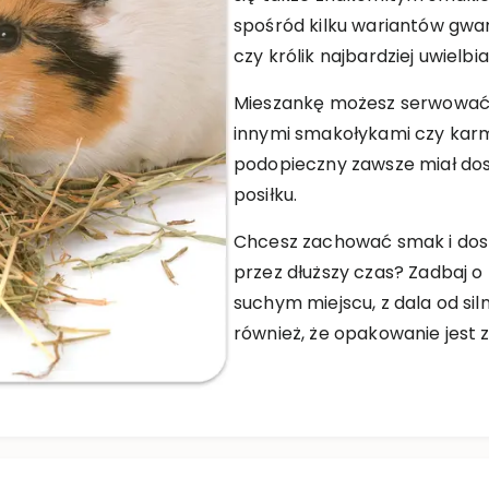
spośród kilku wariantów gwara
czy królik najbardziej uwielbia
Mieszankę możesz serwować 
innymi smakołykami czy karm
podopieczny zawsze miał dos
posiłku.
Chcesz zachować smak i dos
przez dłuższy czas? Zadbaj 
suchym miejscu, z dala od sil
również, że opakowanie jest 