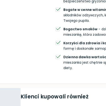
bezpieczeństwo gryzoniom
Bogate w cenne witamin
składników odżywczych, 
Twojego pupila.
Bogactwo smaków
- dz
mieszankę, która zadowol
Korzyści dla zdrowia i k
formę i doskonałe samop
Dzienna dawka wartośc
mieszanka jest chętnie s
diety.
Klienci kupowali również