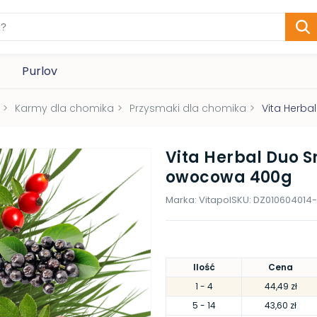
Purlov
>
Karmy dla chomika
>
Przysmaki dla chomika
>
Vita Herba
Vita Herbal Duo Sn
owocowa 400g
Marka:
Vitapol
SKU:
DZ010604014-
Ilość
Cena
1
- 4
44,49 zł
5
- 14
43,60 zł