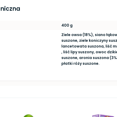
hniczna
400 g
Ziele owsa (18%), siano łąkow
suszone, ziele koniczyny sus
lancetowata suszona, liść m
, liść lipy suszony, owoc dzik
suszone, aronia suszona (3%
płatki róży suszone.