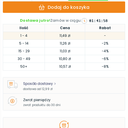
Dodaj do koszyka
Dostawa jutro!
Zamów w ciągu
:
01
:
41
:
57
Ilość
Cena
Rabat
1
- 4
11,49 zł
-
5
- 14
11,26 zł
-2%
15
- 29
11,03 zł
-4%
30
- 49
10,80 zł
-6%
50
+
10,57 zł
-8%
Sposób dostawy
dostawa od
12,99 zł
Zwrot pieniędzy
zwrot produktu do 30 dni