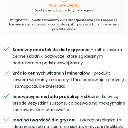
Darmowe zwroty
Zwrot na nasz koszt – Ty tylko pakujesz!
Po zgłoszeniu zwrotu
zamówimy kuriera bezpośrednio pod Twój adres
.
Nie musisz nic drukować – po prostu spakuj paczkę, a kurier przyjedzie z
gotową etykietą.
Smaczny dodatek do diety gryzonia
- kolba zawiera
cenne składniki odżywcze, które są idealnym
dodatkiem do podstawowej karmy.
Źródło cennych witamin i minerałów
- produkt
zawiera witaminy i minerały, które poprawiają kondycję
i samopoczucie zwierzaka.
Innowacyjna metoda produkcji
- składniki kolby są
przede wszystkim suszone, co pozwala na maksymalne
zachowanie ich właściwości.
Idealna twardość dla gryzoni
- twarda przekąska to
idealny sposób na ścieranie siekaczy gryzoni i królików,