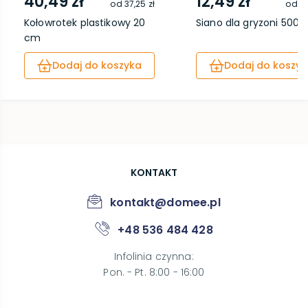
40,49 zł
12,49 zł
od
37,25 zł
od
11
Kołowrotek plastikowy 20
Siano dla gryzoni 500 
cm
Dodaj do koszyka
Dodaj do koszyk
KONTAKT
kontakt@domee.pl
+48 536 484 428
Infolinia czynna
:
Pon. - Pt. 8:00 - 16:00