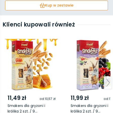
Kup w zestawie
Klienci kupowali również
11,49 zł
11,99 zł
od
10,57 zł
od
11,
Smakers dla gryzoni i
Smakers dla gryzoni i
królika 2 szt. / 9...
królika 2 szt. / 9...