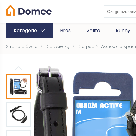
Kategorie
Bros
Vellto
Ruhhy
Strona główna
>
Dla zwierząt
>
Dla psa
>
Akcesoria spac