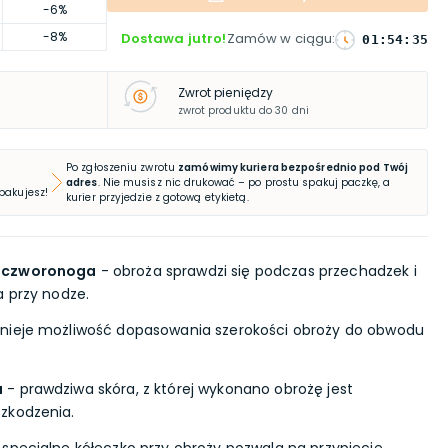
-6%
-8%
Dostawa jutro!
Zamów w ciągu
:
01
:
54
:
34
Zwrot pieniędzy
zwrot produktu do 30 dni
Po zgłoszeniu zwrotu
zamówimy kuriera bezpośrednio pod Twój
adres
. Nie musisz nic drukować – po prostu spakuj paczkę, a
 pakujesz!
kurier przyjedzie z gotową etykietą.
o czworonoga
- obroża sprawdzi się podczas przechadzek i
a przy nodze.
tnieje możliwość dopasowania szerokości obroży do obwodu
a
- prawdziwa skóra, z której wykonano obrożę jest
zkodzenia.