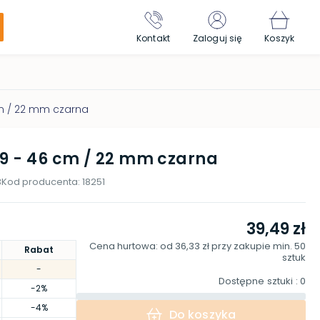
Kontakt
Zaloguj się
Koszyk
cm / 22 mm czarna
39 - 46 cm / 22 mm czarna
3
Kod producenta:
18251
39,49 zł
Cena hurtowa: od
36,33 zł
przy zakupie min.
50
Rabat
sztuk
-
Dostępne sztuki
: 0
-2%
-4%
Do koszyka