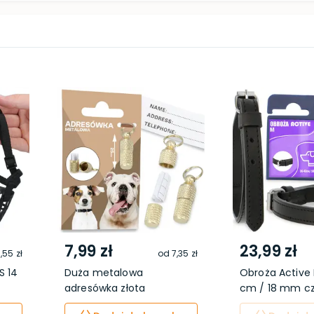
7,99 zł
23,99 zł
,55 zł
od
7,35 zł
S 14
Duża metalowa
Obroża Active 
adresówka złota
cm / 18 mm cza