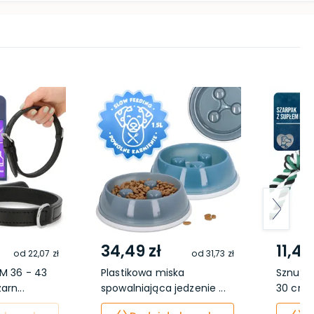
34,49 zł
11,49
od
22,07 zł
od
31,73 zł
M 36 - 43
Plastikowa miska
Sznur z
rn...
spowalniająca jedzenie ...
30 cm