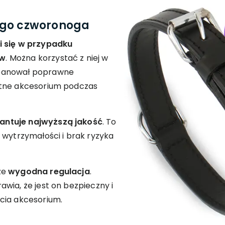
ego czworonoga
 się w przypadku
ów
. Można korzystać z niej w
opanował poprawne
atne akcesorium podczas
antuje najwyższą jakość
. To
 wytrzymałości i brak ryzyka
że
wygodna regulacja
.
wia, że jest on bezpieczny i
cia akcesorium.