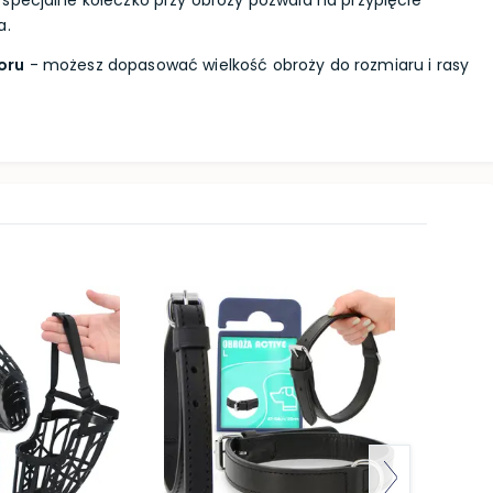
 specjalne kółeczko przy obroży pozwala na przypięcie
a.
oru
- możesz dopasować wielkość obroży do rozmiaru i rasy