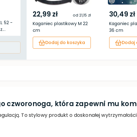
22,99 zł
30,49 zł
od
21,15 zł
L 52 -
Kaganiec plastikowy M 22
Kaganiec pla
...
cm
36 cm
Dodaj do koszyka
Dodaj 
go czworonoga, która zapewni mu komf
gulacją. To stylowy produkt o doskonałej wytrzymałości