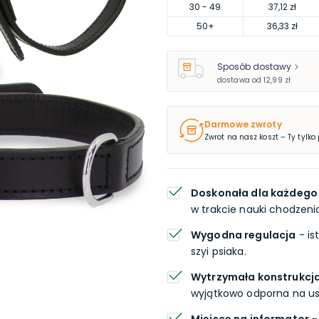
30
- 49
37,12 zł
50
+
36,33 zł
Sposób dostawy
dostawa od
12,99 zł
Darmowe zwroty
Zwrot na nasz koszt – Ty tylko
Doskonała dla każdeg
w trakcie nauki chodzeni
Wygodna regulacja
- is
szyi psiaka.
Wytrzymała konstrukcj
wyjątkowo odporna na us