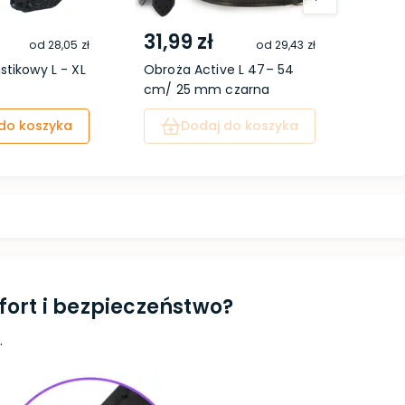
31,99 zł
25,
od
28,05 zł
od
29,43 zł
stikowy L - XL
Obroża Active L 47– 54
Miska
cm/ 25 mm czarna
podkł
do koszyka
Dodaj do koszyka
ort i bezpieczeństwo?
.