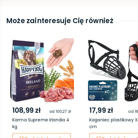
Może zainteresuje Cię również
108,99 zł
17,99 zł
od
100,27 zł
od
16
Karma Supreme Irlandia 4
Kaganiec plastikowy X
kg
cm