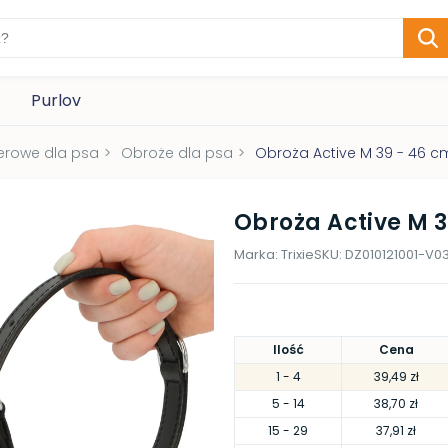
Purlov
erowe dla psa
>
Obroże dla psa
>
Obroża Active M 39 - 46 
Obroża Active M 
Marka:
Trixie
SKU:
DZ010121001-V0
Ilość
Cena
1
- 4
39,49 zł
5
- 14
38,70 zł
15
- 29
37,91 zł