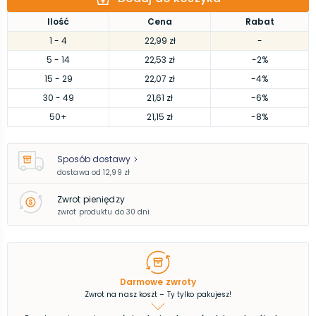
Ilość
Cena
Rabat
1
- 4
22,99 zł
-
5
- 14
22,53 zł
-2%
15
- 29
22,07 zł
-4%
30
- 49
21,61 zł
-6%
50
+
21,15 zł
-8%
Sposób dostawy
dostawa od
12,99 zł
Zwrot pieniędzy
zwrot produktu do 30 dni
Darmowe zwroty
Zwrot na nasz koszt – Ty tylko pakujesz!