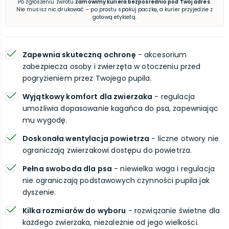
Po zgłoszeniu zwrotu
zamówimy kuriera bezpośrednio pod Twój adres
.
Nie musisz nic drukować – po prostu spakuj paczkę, a kurier przyjedzie z
gotową etykietą.
Zapewnia skuteczną ochronę
- akcesorium
zabezpiecza osoby i zwierzęta w otoczeniu przed
pogryzieniem przez Twojego pupila.
Wyjątkowy komfort dla zwierzaka
- regulacja
umożliwia dopasowanie kagańca do psa, zapewniając
mu wygodę.
Doskonała wentylacja powietrza
- liczne otwory nie
ograniczają zwierzakowi dostępu do powietrza.
Pełna swoboda dla psa
- niewielka waga i regulacja
nie ograniczają podstawowych czynności pupila jak
dyszenie.
Kilka rozmiarów do wyboru
- rozwiązanie świetne dla
każdego zwierzaka, niezależnie od jego wielkości.