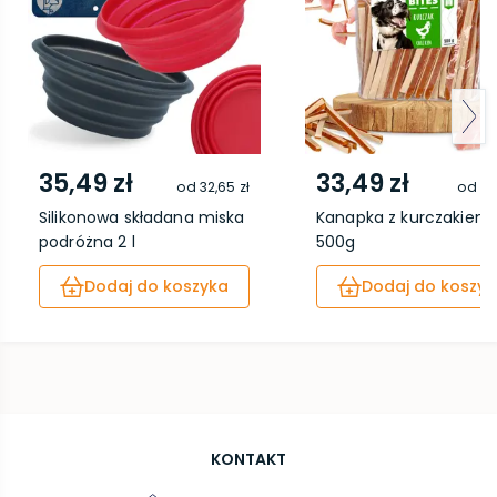
35,49 zł
33,49 zł
od
32,65 zł
od
30
Silikonowa składana miska
Kanapka z kurczakiem
podróżna 2 l
500g
Dodaj do koszyka
Dodaj do koszyk
KONTAKT