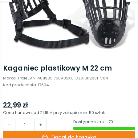
Kaganiec plastikowy M 22 cm
Marka:
Trixie
EAN:
4011905176048
SKU:
DZ010112001-V04
Kod producenta:
17604
22,99 zł
Cena hurtowa: od
21,15 zł
przy zakupie min.
50
sztuk
Dostępne sztuki
: 70
Dodaj do koszyka