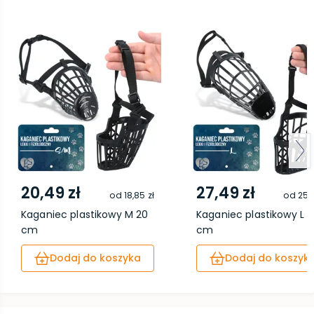
20,49 zł
27,49 zł
od
18,85 zł
od
25,2
Kaganiec plastikowy M 20
Kaganiec plastikowy L 3
cm
cm
Dodaj do koszyka
Dodaj do koszyk