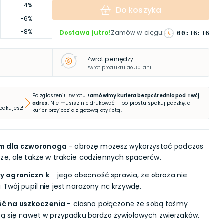
-4%
Do koszyka
-6%
-8%
Dostawa jutro!
Zamów w ciągu
:
00
:
16
:
15
Zwrot pieniędzy
zwrot produktu do 30 dni
Po zgłoszeniu zwrotu
zamówimy kuriera bezpośrednio pod Twój
adres
. Nie musisz nic drukować – po prostu spakuj paczkę, a
 pakujesz!
kurier przyjedzie z gotową etykietą.
m dla czworonoga
- obrożę możesz wykorzystać podczas
ze, ale także w trakcie codziennych spacerów.
y ogranicznik
- jego obecność sprawia, że obroża nie
 Twój pupil nie jest narażony na krzywdę.
ć na uszkodzenia
- ciasno połączone ze sobą taśmy
ją się nawet w przypadku bardzo żywiołowych zwierzaków.