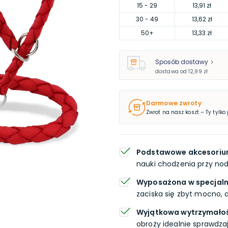
15
- 29
13,91 zł
30
- 49
13,62 zł
50
+
13,33 zł
Sposób dostawy
dostawa od
12,99 zł
Darmowe zwroty
Zwrot na nasz koszt – Ty tylko
Podstawowe akcesoriu
nauki chodzenia przy nod
Wyposażona w specjaln
zaciska się zbyt mocno, a
Wyjątkowa wytrzymałoś
obroży idealnie sprawdza