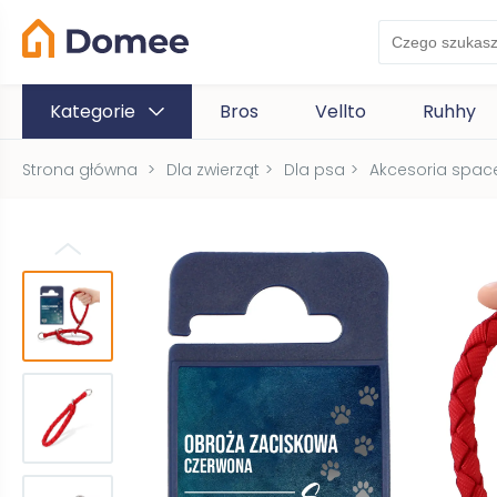
Kategorie
Bros
Vellto
Ruhhy
Strona główna
>
Dla zwierząt
>
Dla psa
>
Akcesoria spac