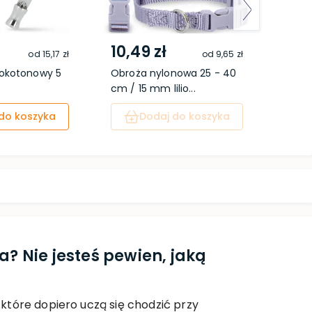
10,49 zł
17,9
od
15,17 zł
od
9,65 zł
okotonowy 5
Obroża nylonowa 25 - 40
Premi
cm / 15 mm lilio...
light
do koszyka
Dodaj do koszyka
 Nie jesteś pewien, jaką
tóre dopiero uczą się chodzić przy