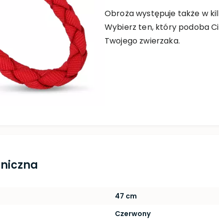
Obroża występuje także w ki
Wybierz ten, który podoba Ci s
Twojego zwierzaka.
hniczna
47 cm
Czerwony