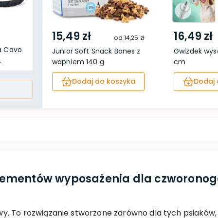
15,49 zł
16,49 zł
od
14,25 zł
a Cavo
Junior Soft Snack Bones z
Gwizdek wys
.
wapniem 140 g
cm
Dodaj do koszyka
Dodaj 
ementów wyposażenia dla czworonoga?
. To rozwiązanie stworzone zarówno dla tych psiaków, k