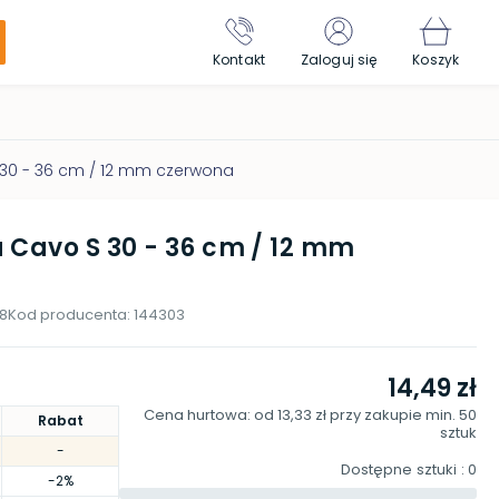
Kontakt
Zaloguj się
Koszyk
30 - 36 cm / 12 mm czerwona
 Cavo S 30 - 36 cm / 12 mm
8
Kod producenta:
144303
14,49 zł
Cena hurtowa: od
13,33 zł
przy zakupie min.
50
Rabat
sztuk
-
Dostępne sztuki
: 0
-2%