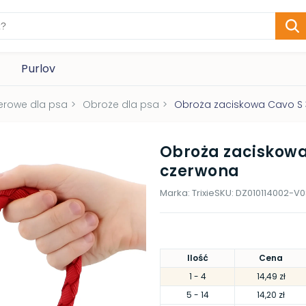
Purlov
erowe dla psa
>
Obroże dla psa
>
Obroża zaciskowa Cavo S 
Obroża zaciskowa
czerwona
Marka:
Trixie
SKU:
DZ010114002-V0
Ilość
Cena
1
- 4
14,49 zł
5
- 14
14,20 zł