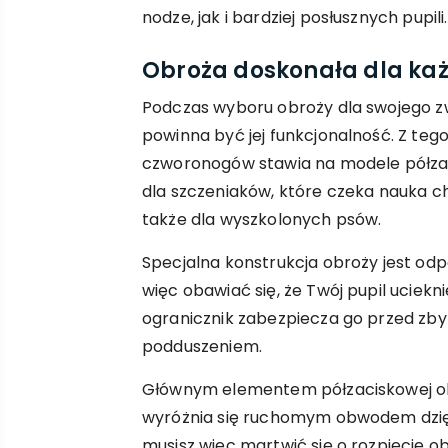
nodze, jak i bardziej posłusznych pupili.
Obroża doskonała dla ka
Podczas wyboru obroży dla swojego z
powinna być jej funkcjonalność. Z tego
czworonogów stawia na modele półza
dla szczeniaków, które czeka nauka c
także dla wyszkolonych psów.
Specjalna konstrukcja obroży jest odp
więc obawiać się, że Twój pupil uciek
ogranicznik zabezpiecza go przed zb
podduszeniem.
Głównym elementem półzaciskowej obr
wyróżnia się ruchomym obwodem dzię
musisz więc martwić się o rozpięcie o