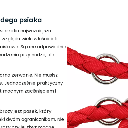
żdego psiaka
wierzaka najważniejsza
 względu wielu właścicieli
ciskowe. Są one odpowiednie
hodzenia przy nodze, ale
orna zerwanie. Nie musisz
nie. Jednocześnie praktyczny
yt mocnym zaciśnięciem i
oży jest pasek, który
ki dwóm ogranicznikom. Nie
broży czy jej zbyt mocne