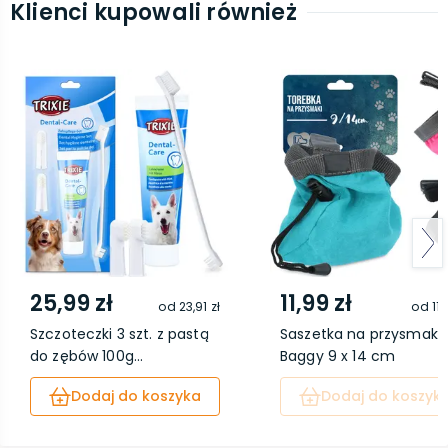
Klienci kupowali również
25,99 zł
11,99 zł
od
23,91 zł
od
11,
Szczoteczki 3 szt. z pastą
Saszetka na przysmaki
do zębów 100g...
Baggy 9 x 14 cm
Dodaj do koszyka
Dodaj do koszyk