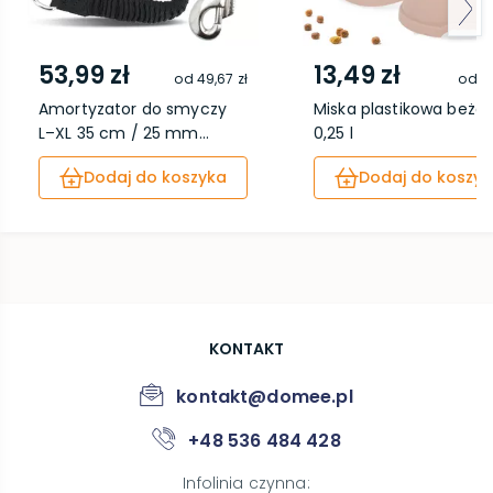
53,99 zł
13,49 zł
od
49,67 zł
od
12
Amortyzator do smyczy
Miska plastikowa beżo
L–XL 35 cm / 25 mm...
0,25 l
Dodaj do koszyka
Dodaj do koszyk
KONTAKT
kontakt@domee.pl
+48 536 484 428
Infolinia czynna
: