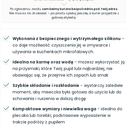
Po zgłoszeniu zwrotu
zamówimy kuriera bezpośrednio pod Twój adres
.
Nie musisz nic drukować – po prostu spakuj paczkę, a kurier przyjedzie z
gotową etykietą.
Wykonana z bezpiecznego i wytrzymałego silikonu
-
co daje możliwość czyszczenia jej w zmywarce i
używania w kuchenkach mikrofalowych.
Idealna na karmę oraz wodę
- możesz wykorzystać ją
na przysmaki, które Twój pupil lubi najbardziej, nie
obawiając się, że przejmie ich zapach lub smak
Szybkie składanie i rozkładanie
- wystarczy zaledwie
moment, aby miseczka była gotowa do użycia lub do
schowania i ruszenia w dalszą drogę
Kompaktowe wymiary i niewielka waga
- idealna do
plecaka lub torebki, podstawowe wyposażenie w
trakcie podróży z pupilem