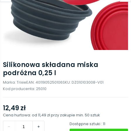
Silikonowa składana miska
podróżna 0,25 l
Marka:
Trixie
EAN:
4011905250106
SKU:
DZ010103008-V01
Kod producenta:
25010
12,49 zł
Cena hurtowa: od
11,49 zł
przy zakupie min.
50
sztuk
Dostępne sztuki
: 11