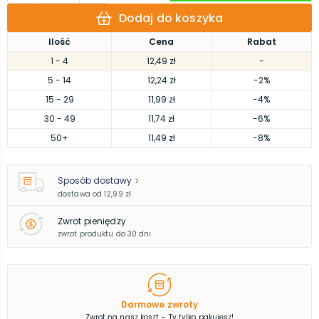
Dodaj do koszyka
Ilość
Cena
Rabat
1
- 4
12,49 zł
-
5
- 14
12,24 zł
-2%
15
- 29
11,99 zł
-4%
30
- 49
11,74 zł
-6%
50
+
11,49 zł
-8%
Sposób dostawy
dostawa od
12,99 zł
Zwrot pieniędzy
zwrot produktu do 30 dni
Darmowe zwroty
Zwrot na nasz koszt – Ty tylko pakujesz!