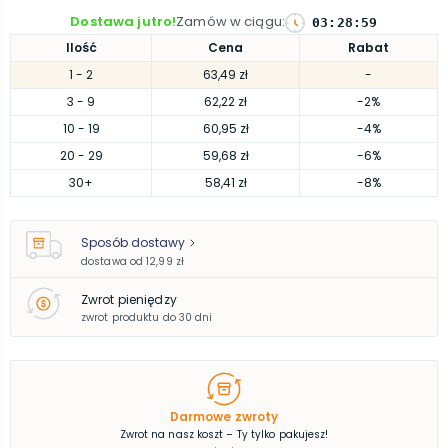
Dostawa jutro!
Zamów w ciągu
:
03
:
28
:
58
Ilość
Cena
Rabat
1
- 2
63,49 zł
-
3
- 9
62,22 zł
-2%
10
- 19
60,95 zł
-4%
20
- 29
59,68 zł
-6%
30
+
58,41 zł
-8%
Sposób dostawy
dostawa od
12,99 zł
Zwrot pieniędzy
zwrot produktu do 30 dni
Darmowe zwroty
Zwrot na nasz koszt – Ty tylko pakujesz!