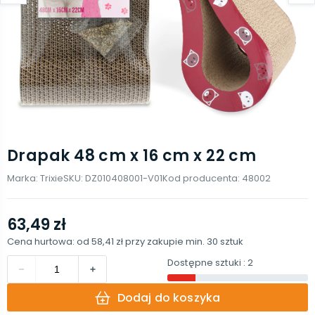
Drapak 48 cm x 16 cm x 22 cm
Marka:
Trixie
SKU:
DZ010408001-V01
Kod producenta:
48002
63,49 zł
Cena hurtowa: od
58,41 zł
przy zakupie min.
30
sztuk
Dostępne sztuki
: 2
Dodaj do koszyka