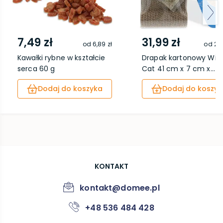
7,49 zł
31,99 zł
od
6,89 zł
od
29,
Kawałki rybne w kształcie
Drapak kartonowy Wild
serca 60 g
Cat 41 cm x 7 cm x...
Dodaj do koszyka
Dodaj do koszyk
KONTAKT
kontakt@domee.pl
+48 536 484 428