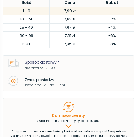
Ilość
Cena
Rabat
1
- 9
7,99 zł
-
10
- 24
7,83 zł
-2%
25
- 49
7,67 zł
-4%
50
- 99
7,51 zł
-6%
100
+
7,35 zł
-8%
Sposób dostawy
dostawa od
12,99 zł
Zwrot pieniędzy
zwrot produktu do 30 dni
Darmowe zwroty
Zwrot na nasz koszt – Ty tylko pakujesz!
Po zgłoszeniu zwrotu
zamówimy kuriera bezpośrednio pod Twój adres
.
Nie musisz nic drukować – po prostu spakuj paczkę, a kurier przyjedzie z