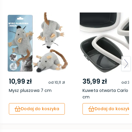
10,99 zł
35,99 zł
od
10,11 zł
od
33,
Mysz pluszowa 7 cm
Kuweta otwarta Carlo 
cm
Dodaj do koszyka
Dodaj do koszyk