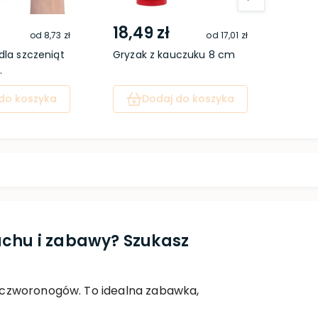
18,49 zł
24,
od
8,73 zł
od
17,01 zł
dla szczeniąt
Gryzak z kauczuku 8 cm
Piłka
.
do koszyka
Dodaj do koszyka
uchu i zabawy? Szukasz
h czworonogów. To idealna zabawka,