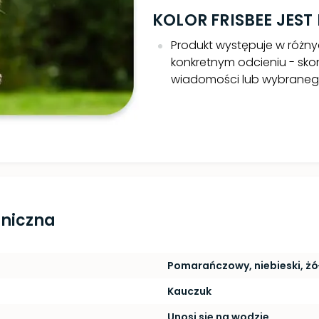
KOLOR FRISBEE JES
Produkt występuje w różnyc
konkretnym odcieniu - skon
wiadomości lub wybranego
hniczna
Pomarańczowy, niebieski, żó
Kauczuk
Unosi się na wodzie