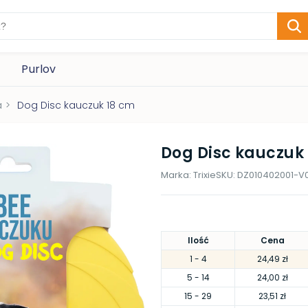
Purlov
a
>
Dog Disc kauczuk 18 cm
Dog Disc kauczuk
Marka:
Trixie
SKU:
DZ010402001-V0
Ilość
Cena
1
- 4
24,49 zł
5
- 14
24,00 zł
15
- 29
23,51 zł