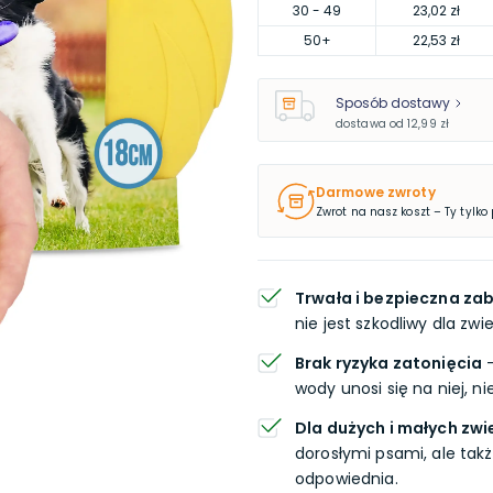
30
- 49
23,02 zł
50
+
22,53 zł
Sposób dostawy
dostawa od
12,99 zł
Darmowe zwroty
Zwrot na nasz koszt – Ty tylko
Trwała i bezpieczna z
nie jest szkodliwy dla zw
Brak ryzyka zatonięcia
-
wody unosi się na niej, n
Dla dużych i małych zw
dorosłymi psami, ale tak
odpowiednia.