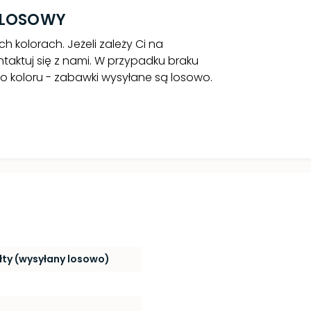
T LOSOWY
h kolorach. Jeżeli zależy Ci na
taktuj się z nami. W przypadku braku
 koloru - zabawki wysyłane są losowo.
łty (wysyłany losowo)