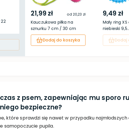
21,99 zł
9,49 zł
od
20,23 zł
 22
Kauczukowa piłka na
Mały ring XS 
sznurku 7 cm / 30 cm
niebieski 9,5..
Dodaj do koszyka
Dodaj 
czas z psem, zapewniając mu sporo r
 niego bezpieczne?
ee, które sprawdzi się nawet w przypadku najmłodszyc
bre samopoczucie pupila.