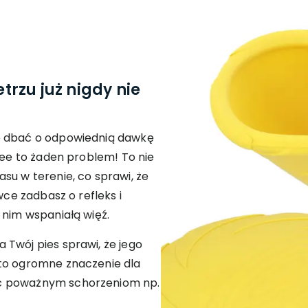
rzu już nigdy nie
ę dbać o odpowiednią dawkę
bee to żaden problem! To nie
su w terenie, co sprawi, że
wce zadbasz o refleks i
 nim wspaniałą więź.
 Twój pies sprawi, że jego
 to ogromne znaczenie dla
ć poważnym schorzeniom np.