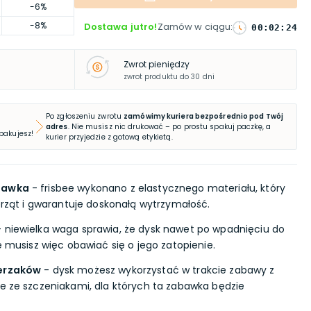
-6%
-8%
Dostawa jutro!
Zamów w ciągu
:
00
:
02
:
23
Zwrot pieniędzy
zwrot produktu do 30 dni
Po zgłoszeniu zwrotu
zamówimy kuriera bezpośrednio pod Twój
adres
. Nie musisz nic drukować – po prostu spakuj paczkę, a
 pakujesz!
kurier przyjedzie z gotową etykietą.
abawka
- frisbee wykonano z elastycznego materiału, który
ierząt i gwarantuje doskonałą wytrzymałość.
 niewielka waga sprawia, że dysk nawet po wpadnięciu do
ie musisz więc obawiać się o jego zatopienie.
ierzaków
- dysk możesz wykorzystać w trakcie zabawy z
że ze szczeniakami, dla których ta zabawka będzie