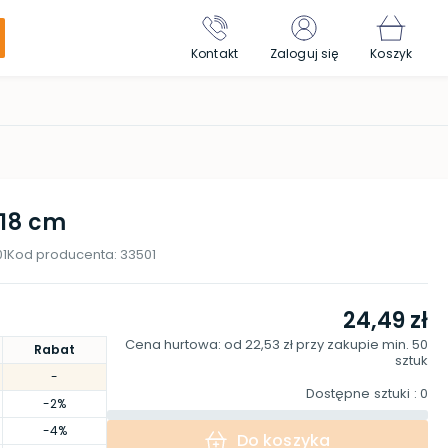
Kontakt
Zaloguj się
Koszyk
 18 cm
1
Kod producenta:
33501
24,49 zł
Cena hurtowa: od
22,53 zł
przy zakupie min.
50
Rabat
sztuk
-
Dostępne sztuki
: 0
-2%
-4%
Do koszyka