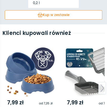
0,2 l
Kup w zestawie
Klienci kupowali również
7,99 zł
7,99 zł
od
7,35 zł
od
7,