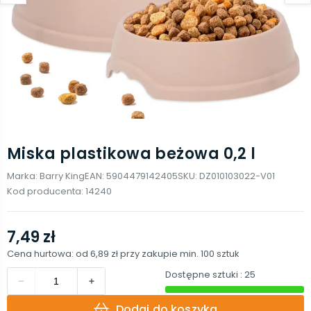
Miska plastikowa beżowa 0,2 l
Marka:
Barry King
EAN:
5904479142405
SKU:
DZ010103022-V01
Kod producenta:
14240
7,49 zł
Cena hurtowa: od
6,89 zł
przy zakupie min.
100
sztuk
Dostępne sztuki
: 25
Dodaj do koszyka