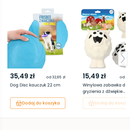
35,49 zł
15,49 zł
od
32,65 zł
od
14
Dog Disc kauczuk 22 cm
Winylowa zabawka do
gryzienia z dźwiękie...
Dodaj do koszyka
Dodaj do koszyk