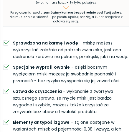
Zwrot na nasz koszt – Ty tylko pakujesz!
Po zgłoszeniu zwrotu
zamówimy kuriera bezpośrednio pod Twój adres
.
Nie musisz nic drukować – po prostu spakuj paczkę, a kurier przyjedzie z
gotową etykietą.
Sprawdzona na karmę i wodę
- miskę możesz
wykorzystać zależnie od potrzeb zwierzaka, jest ona
doskonała zarówno na pokarm, przekąski, jak i na wodę.
Specjalne wyprofilowanie
- dzięki bocznym
wycięciom miski możesz ją swobodnie podnosić i
przenosić - bez ryzyka wysypania się jej zawartości.
Łatwa do czyszczenia
- wykonanie z tworzywa
sztucznego sprawia, że mycie miski jest bardzo
wygodne i szybkie, możesz także korzystać ze
zmywarki bez obaw o trwałość produktu.
Elementy antypoślizgowe
- są one dostępne w
wariantach misek od pojemności 0,38 l wzwyż, a ich