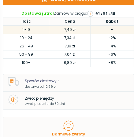
Dostawa jutro!
Zamów w ciągu
:
01
:
51
:
37
Ilość
Cena
Rabat
1
- 9
7,49 zł
-
10
- 24
7,34 zł
-2%
25
- 49
7,19 zł
-4%
50
- 99
7,04 zł
-6%
100
+
6,89 zł
-8%
Sposób dostawy
dostawa od
12,99 zł
Zwrot pieniędzy
zwrot produktu do 30 dni
Darmowe zwroty