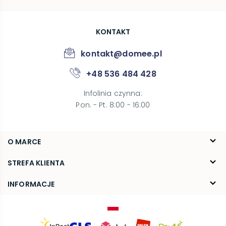
KONTAKT
kontakt@domee.pl
+48 536 484 428
Infolinia czynna
:
Pon. - Pt. 8:00 - 16:00
O MARCE
O nas
STREFA KLIENTA
Blog
FAQ
INFORMACJE
Kontakt
Dostawa
Regulamin
Reklamacje i zwroty
Polityka prywatności