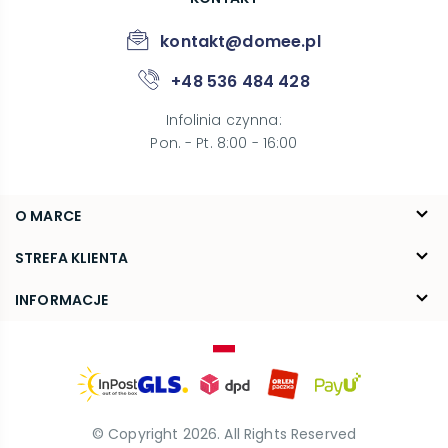
kontakt@domee.pl
+48 536 484 428
Infolinia czynna
:
Pon. - Pt. 8:00 - 16:00
O MARCE
O nas
STREFA KLIENTA
Blog
FAQ
INFORMACJE
Kontakt
Dostawa
Regulamin
Reklamacje i zwroty
Polityka prywatności
© Copyright
2026
. All Rights Reserved