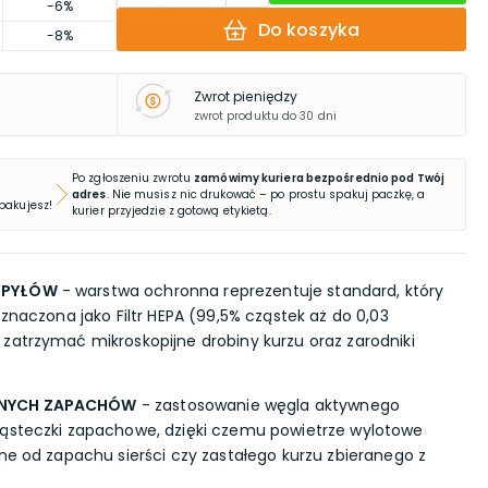
-6%
Do koszyka
-8%
Zwrot pieniędzy
zwrot produktu do 30 dni
Po zgłoszeniu zwrotu
zamówimy kuriera bezpośrednio pod Twój
adres
. Nie musisz nic drukować – po prostu spakuj paczkę, a
 pakujesz!
kurier przyjedzie z gotową etykietą.
 PYŁÓW
- warstwa ochronna reprezentuje standard, który
oznaczona jako Filtr HEPA (99,5% cząstek aż do 0,03
zatrzymać mikroskopijne drobiny kurzu oraz zarodniki
MNYCH ZAPACHÓW
- zastosowanie węgla aktywnego
ząsteczki zapachowe, dzięki czemu powietrze wylotowe
lne od zapachu sierści czy zastałego kurzu zbieranego z