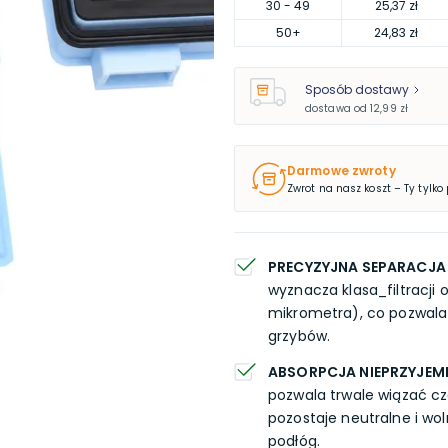
30
- 49
25,37 zł
50
+
24,83 zł
Sposób dostawy
dostawa od
12,99 zł
Darmowe zwroty
Zwrot na nasz koszt – Ty tylko
PRECYZYJNA SEPARACJA
wyznacza klasa_filtracji 
mikrometra), co pozwala 
grzybów.
ABSORPCJA NIEPRZYJE
pozwala trwale wiązać c
pozostaje neutralne i wo
podłóg.