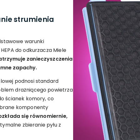
nie strumienia
podstawowe warunki
a HEPA do odkurzacza Miele
atrzymuje zanieczyszczenia
jemne zapachy.
lowej podnosi standard
oblem drażniącego powietrza
do ścianek komory, co
Dobrane komponenty
ozkłada się równomiernie,
ptymalne zbieranie pyłu z