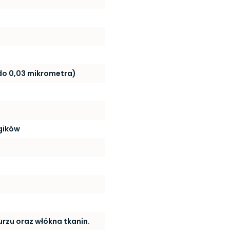
 do 0,03 mikrometra)
rgików
urzu oraz włókna tkanin.