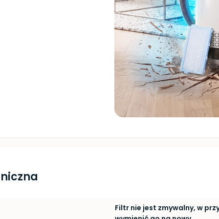
hniczna
Filtr nie jest zmywalny, w p
wymienić go na nowy