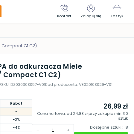
Kontakt
Zaloguj się
Koszyk
 / Compact C1 C2)
EPA do odkurzacza Miele
/ Compact C1 C2)
7
SKU:
DZ030303057-V01
Kod producenta:
VE020103029-V01
Rabat
26,99 zł
-
Cena hurtowa: od
24,83 zł
przy zakupie min.
50
sztuk
-2%
Dostępne sztuki
: 18
-4%