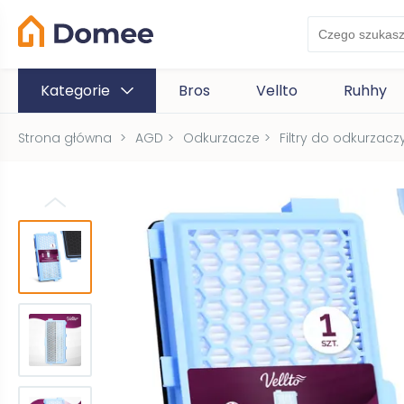
Kategorie
Bros
Vellto
Ruhhy
Strona główna
>
AGD
>
Odkurzacze
>
Filtry do odkurzacz