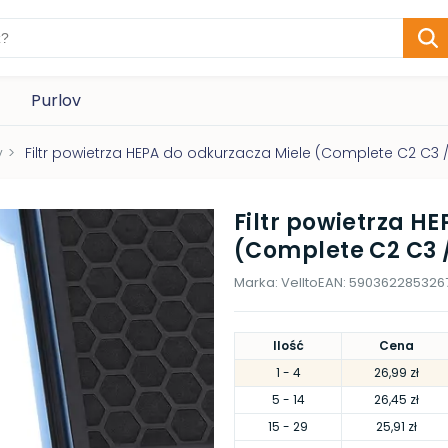
Purlov
y
>
Filtr powietrza HEPA do odkurzacza Miele (Complete C2 C3
Filtr powietrza H
(Complete C2 C3 
Marka:
Vellto
EAN:
590362285326
Ilość
Cena
1
- 4
26,99 zł
5
- 14
26,45 zł
15
- 29
25,91 zł