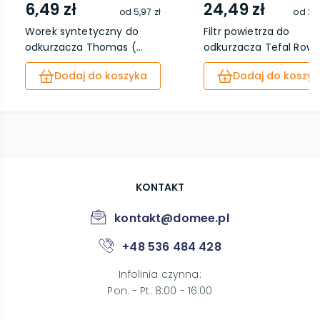
6,49 zł
24,49 zł
od
5,97 zł
od
22,
Worek syntetyczny do
Filtr powietrza do
odkurzacza Thomas (...
odkurzacza Tefal Rowe.
Dodaj do koszyka
Dodaj do koszyk
KONTAKT
kontakt@domee.pl
+48 536 484 428
Infolinia czynna
:
Pon. - Pt. 8:00 - 16:00