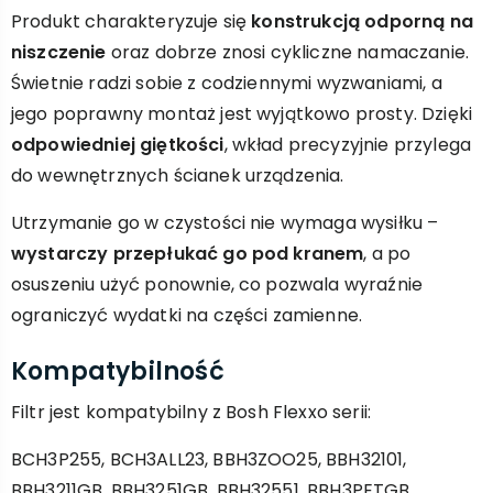
Produkt charakteryzuje się
konstrukcją odporną na
niszczenie
oraz dobrze znosi cykliczne namaczanie.
Świetnie radzi sobie z codziennymi wyzwaniami, a
jego poprawny montaż jest wyjątkowo prosty. Dzięki
odpowiedniej giętkości
, wkład precyzyjnie przylega
do wewnętrznych ścianek urządzenia.
Utrzymanie go w czystości nie wymaga wysiłku –
wystarczy przepłukać go pod kranem
, a po
osuszeniu użyć ponownie, co pozwala wyraźnie
ograniczyć wydatki na części zamienne.
Kompatybilność
Filtr jest kompatybilny z Bosh Flexxo serii:
BCH3P255, BCH3ALL23, BBH3ZOO25, BBH32101,
BBH3211GB, BBH3251GB, BBH32551, BBH3PETGB,