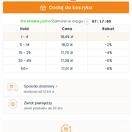
Dodaj do koszyka
Dostawa jutro!
Zamów w ciągu
:
07
:
17
:
07
Ilość
Cena
Rabat
1
- 4
18,49 zł
-
5
- 14
18,12 zł
-2%
15
- 29
17,75 zł
-4%
30
- 49
17,38 zł
-6%
50
+
17,01 zł
-8%
Sposób dostawy
dostawa od
12,99 zł
Zwrot pieniędzy
zwrot produktu do 30 dni