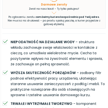
Darmowe zwroty
Zwrot na nasz koszt – Ty tylko pakujesz!
Po zgłoszeniu zwrotu
zamówimy kuriera bezpośrednio pod Twój adres
.
Nie musisz nic drukować – po prostu spakuj paczkę, a kurier przyjedzie z
gotową etykietą.
NIEPODATNOŚĆ NA DZIAŁANIE WODY
– struktura
wkładu zachowuje swoje właściwości w kontakcie z
cieczą, co umożliwia wielokrotne mycie. Cecha ta
pozytywnie wpływa na żywotność elementu i sprawia,
że zachowuje on pełną sprawność.
WYŻSZA SKUTECZNOŚĆ PORZĄDKÓW
– zadbany filtr
podnosi efektywność pracy urządzenia, ułatwiając
staranne usuwanie zanieczyszczeń z podłóg i mebli. To
praktyczne rozwiązanie dla osób stawiających na
sprawne i rzetelne usuwanie domowego kurzu.
TRWAŁE I WYTRZYMAŁE TWORZYWO
– komponent