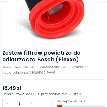
Zestaw filtrów powietrza do
odkurzacza Bosch (Flexxo)
Marka:
Vellto
EAN:
5903622848041
SKU:
DZ030303033-V01
Kod producenta:
VE020103017-V01
18,49 zł
Cena hurtowa: od
17,01 zł
przy zakupie min.
50
sztuk
Dostępne sztuki
: 1