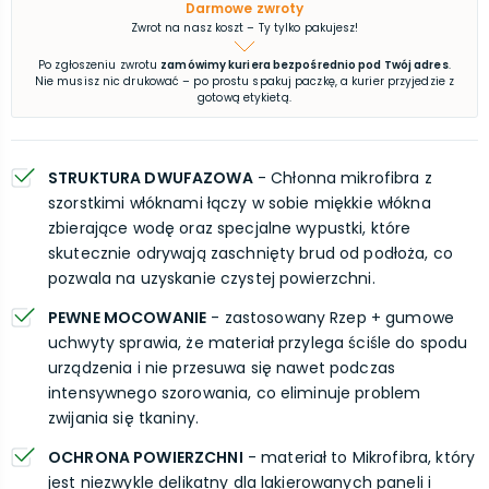
Darmowe zwroty
Zwrot na nasz koszt – Ty tylko pakujesz!
Po zgłoszeniu zwrotu
zamówimy kuriera bezpośrednio pod Twój adres
.
Nie musisz nic drukować – po prostu spakuj paczkę, a kurier przyjedzie z
gotową etykietą.
STRUKTURA DWUFAZOWA
- Chłonna mikrofibra z
szorstkimi włóknami łączy w sobie miękkie włókna
zbierające wodę oraz specjalne wypustki, które
skutecznie odrywają zaschnięty brud od podłoża, co
pozwala na uzyskanie czystej powierzchni.
PEWNE MOCOWANIE
- zastosowany Rzep + gumowe
uchwyty sprawia, że materiał przylega ściśle do spodu
urządzenia i nie przesuwa się nawet podczas
intensywnego szorowania, co eliminuje problem
zwijania się tkaniny.
OCHRONA POWIERZCHNI
- materiał to Mikrofibra, który
jest niezwykle delikatny dla lakierowanych paneli i