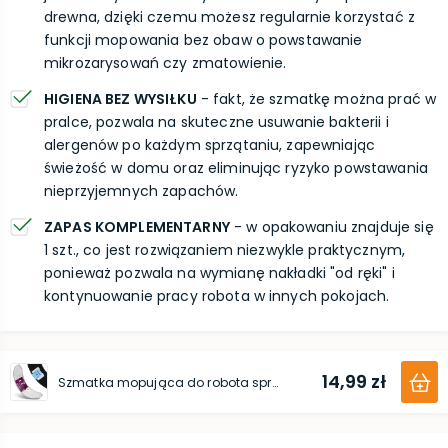
drewna, dzięki czemu możesz regularnie korzystać z
funkcji mopowania bez obaw o powstawanie
mikrozarysowań czy zmatowienie.
HIGIENA BEZ WYSIŁKU
- fakt, że szmatkę można prać w
pralce, pozwala na skuteczne usuwanie bakterii i
alergenów po każdym sprzątaniu, zapewniając
świeżość w domu oraz eliminując ryzyko powstawania
nieprzyjemnych zapachów.
ZAPAS KOMPLEMENTARNY
- w opakowaniu znajduje się
1 szt., co jest rozwiązaniem niezwykle praktycznym,
ponieważ pozwala na wymianę nakładki "od ręki" i
kontynuowanie pracy robota w innych pokojach.
14,99 zł
Szmatka mopująca do robota sprzątającego iRobot Roomba (Combo j7 j9)