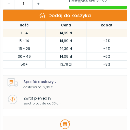
Dostępne sztuki
: 22
Dodaj do koszyka
Ilość
Cena
Rabat
1
- 4
14,99 zł
-
5
- 14
14,69 zł
-2%
15
- 29
14,39 zł
-4%
30
- 49
14,09 zł
-6%
50
+
13,79 zł
-8%
Sposób dostawy
dostawa od
12,99 zł
Zwrot pieniędzy
zwrot produktu do 30 dni