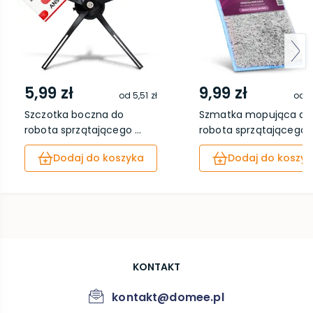
5,99 zł
9,99 zł
od
5,51 zł
od
9
Szczotka boczna do
Szmatka mopująca do
robota sprzątającego ...
robota sprzątającego..
Dodaj do koszyka
Dodaj do koszyk
KONTAKT
kontakt@domee.pl