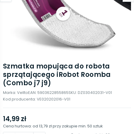
Szmatka mopująca do robota
sprzątającego iRobot Roomba
(Combo j7 j9)
Marka:
Vellto
EAN:
5903622855865
SKU:
DZ030402031-V01
Kod producenta:
VE020202016-V01
14,99 zł
Cena hurtowa: od
13,79 zł
przy zakupie min.
50
sztuk