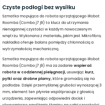
Czyste podłogi bez wysiłku
Szmatka mopująca do robota sprzątającego iRobot
Roomba (Combo j7 j9) to klucz do utrzymania
nienagannej czystości w każdym nowoczesnym
wnętrzu. Wykonana z materiału, jakim jest Mikrofibra,
nakładka oferuje balans pomiędzy chłonnością a
wytrzymałością mechaniczną.
Szmatka mopująca do robota sprzątającego iRobot
Roomba (Combo j7 j9) ma za zadanie
wspierać
robota w codziennej pielęgnacji,
usuwając
kurz,
pyłki oraz drobne plamy,
które gromadzą się na
podłodze. Dzięki przemyślanej grubości wynoszącej 3
mm, element ten płynnie współpracuje z głowicą
urządzenia, zapewniając odpowiedni docisk i
równomierne nawilżanie tkaniny na całej szerokości.