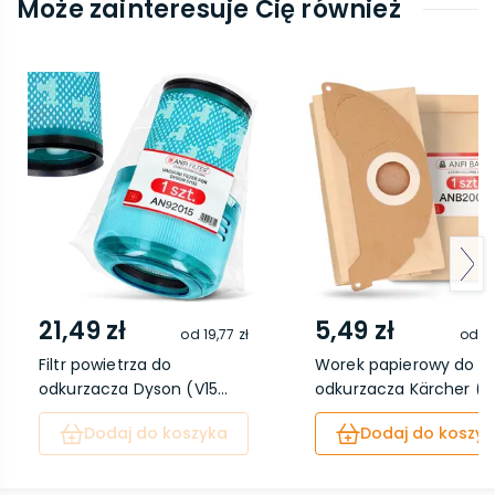
Może zainteresuje Cię również
21,49 zł
5,49 zł
od
19,77 zł
od
5,
Filtr powietrza do
Worek papierowy do
odkurzacza Dyson (V15...
odkurzacza Kärcher (W.
Dodaj do koszyka
Dodaj do koszyk