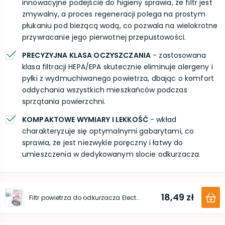
innowacyjne podejście do higieny sprawia, że filtr jest
zmywalny, a proces regeneracji polega na prostym
płukaniu pod bieżącą wodą, co pozwala na wielokrotne
przywracanie jego pierwotnej przepustowości.
PRECYZYJNA KLASA OCZYSZCZANIA
- zastosowana
klasa filtracji HEPA/EPA skutecznie eliminuje alergeny i
pyłki z wydmuchiwanego powietrza, dbając o komfort
oddychania wszystkich mieszkańców podczas
sprzątania powierzchni.
KOMPAKTOWE WYMIARY I LEKKOŚĆ
- wkład
charakteryzuje się optymalnymi gabarytami, co
sprawia, że jest niezwykle poręczny i łatwy do
umieszczenia w dedykowanym slocie odkurzacza.
18,49 zł
Filtr powietrza do odkurzacza Electrolux (Ergoeasy)