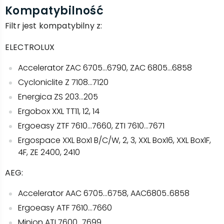
Kompatybilność
Filtr jest kompatybilny z:
ELECTROLUX
Accelerator ZAC 6705...6790, ZAC 6805...6858
Cycloniclite Z 7108…7120
Energica ZS 203…205
Ergobox XXL TT11, 12, 14
Ergoeasy ZTF 7610…7660, ZTI 7610…7671
Ergospace XXL Box1 B/C/W, 2, 3, XXL Box16, XXL Box1F,
4F, ZE 2400, 2410
AEG:
Accelerator AAC 6705…6758, AAC6805..6858
Ergoeasy ATF 7610…7660
Minion ATI 7600…7699