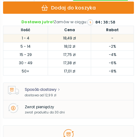
Dodaj do koszyka
Dostawa jutro!
Zamów w ciągu
:
04
:
38
:
57
Ilość
Cena
Rabat
1
- 4
18,49 zł
-
5
- 14
18,12 zł
-2%
15
- 29
17,75 zł
-4%
30
- 49
17,38 zł
-6%
50
+
17,01 zł
-8%
Sposób dostawy
dostawa od
12,99 zł
Zwrot pieniędzy
zwrot produktu do 30 dni