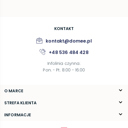
KONTAKT
kontakt@domee.pl
+48 536 484 428
Infolinia czynna
:
Pon. - Pt. 8:00 - 16:00
O MARCE
O nas
STREFA KLIENTA
Blog
FAQ
INFORMACJE
Kontakt
Dostawa
Regulamin