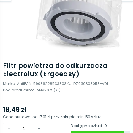
Filtr powietrza do odkurzacza
Electrolux (Ergoeasy)
Marka:
Anfi
EAN:
5903622853380
SKU:
DZ030303058-V01
Kod producenta:
AN92075(X1)
18,49 zł
Cena hurtowa: od
17,01 zł
przy zakupie min.
50
sztuk
Dostępne sztuki
: 9