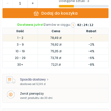
Dostępne sztuki
: 3
Dodaj do koszyka
Dostawa jutro!
Zamów w ciągu
:
02
:
24
:
11
Ilość
Cena
Rabat
1
- 2
78,49 zł
-
3
- 9
76,92 zł
-2%
10
- 19
75,35 zł
-4%
20
- 29
73,78 zł
-6%
30
+
72,21 zł
-8%
Sposób dostawy
dostawa od
12,99 zł
Zwrot pieniędzy
zwrot produktu do 30 dni