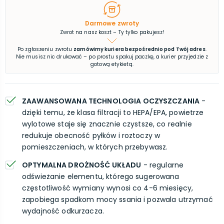
Darmowe zwroty
Zwrot na nasz koszt – Ty tylko pakujesz!
Po zgłoszeniu zwrotu
zamówimy kuriera bezpośrednio pod Twój adres
.
Nie musisz nic drukować – po prostu spakuj paczkę, a kurier przyjedzie z
gotową etykietą.
ZAAWANSOWANA TECHNOLOGIA OCZYSZCZANIA
-
dzięki temu, że klasa filtracji to HEPA/EPA, powietrze
wylotowe staje się znacznie czystsze, co realnie
redukuje obecność pyłków i roztoczy w
pomieszczeniach, w których przebywasz.
OPTYMALNA DROŻNOŚĆ UKŁADU
- regularne
odświeżanie elementu, którego sugerowana
częstotliwość wymiany wynosi co 4-6 miesięcy,
zapobiega spadkom mocy ssania i pozwala utrzymać
wydajność odkurzacza.