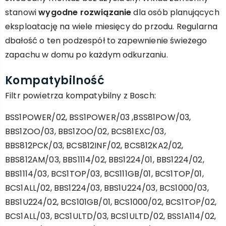
stanowi
wygodne rozwiązanie
dla osób planujących
eksploatację na wiele miesięcy do przodu. Regularna
dbałość o ten podzespół to zapewnienie świeżego
zapachu w domu po każdym odkurzaniu.
Kompatybilność
Filtr powietrza kompatybilny z Bosch:
BSS1POWER/02, BSS1POWER/03 ,BSS81POW/03,
BBS1ZOO/03, BBS1ZOO/02, BCS81EXC/03,
BBS812PCK/03, BCS812INF/02, BCS812KA2/02,
BBS812AM/03, BBS1114/02, BBS1224/01, BBS1224/02,
BBS1114/03, BCS1TOP/03, BCS111GB/01, BCS1TOP/01,
BCS1ALL/02, BBS1224/03, BBS1U224/03, BCS1000/03,
BBS1U224/02, BCS101GB/01, BCS1000/02, BCS1TOP/02,
BCS1ALL/03, BCS1ULTD/03, BCS1ULTD/02, BSS1A114/02,