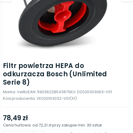
Filtr powietrza HEPA do
odkurzacza Bosch (Unlimited
Serie 8)
Marka:
Vellto
EAN:
5903622854387
SKU:
DZ030303063-V01
Kod producenta:
VE020103032-V01(X1)
78,49 zł
Cena hurtowa: od
72,21 zł
przy zakupie min.
30
sztuk