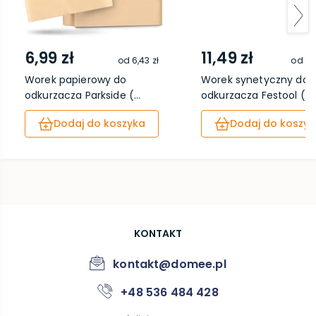
6,99 zł
11,49 zł
od
6,43 zł
od
10
Worek papierowy do
Worek synetyczny do
odkurzacza Parkside (...
odkurzacza Festool (...
Dodaj do koszyka
Dodaj do koszyk
KONTAKT
kontakt@domee.pl
+48 536 484 428