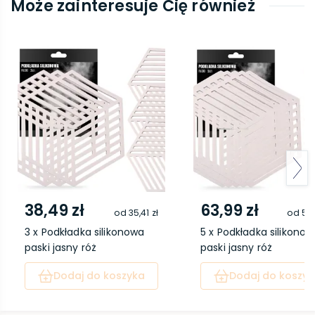
Może zainteresuje Cię również
38,49 zł
63,99 zł
od
35,41 zł
od
58,
3 x Podkładka silikonowa
5 x Podkładka silikono
paski jasny róż
paski jasny róż
Dodaj do koszyka
Dodaj do koszyk