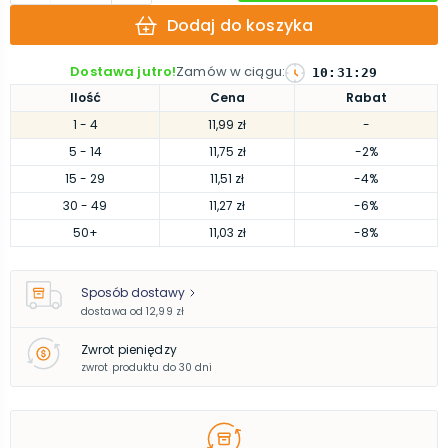
Dodaj do koszyka
Dostawa jutro!
Zamów w ciągu
:
10
:
31
:
28
Ilość
Cena
Rabat
1
- 4
11,99 zł
-
5
- 14
11,75 zł
-2%
15
- 29
11,51 zł
-4%
30
- 49
11,27 zł
-6%
50
+
11,03 zł
-8%
Sposób dostawy
dostawa od
12,99 zł
Zwrot pieniędzy
zwrot produktu do 30 dni