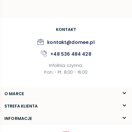
KONTAKT
kontakt@domee.pl
+48 536 484 428
Infolinia czynna
:
Pon. - Pt. 8:00 - 16:00
O MARCE
O nas
STREFA KLIENTA
Blog
FAQ
INFORMACJE
Kontakt
Dostawa
Regulamin