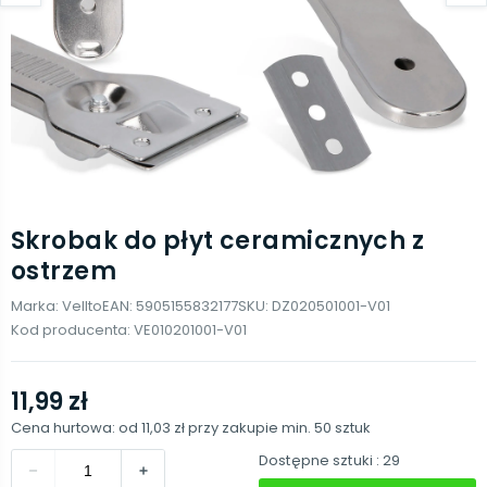
Skrobak do płyt ceramicznych z
ostrzem
Marka:
Vellto
EAN:
5905155832177
SKU:
DZ020501001-V01
Kod producenta:
VE010201001-V01
11,99 zł
Cena hurtowa: od
11,03 zł
przy zakupie min.
50
sztuk
Dostępne sztuki
: 29