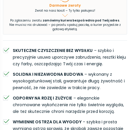
Darmowe zwroty
Zwrot na nasz koszt – Ty tylko pakujesz!
Po zgłoszeniu zwrotu
zamówimy kuriera bezpośrednio pod Twój adres
.
Nie musisz nic drukować – po prostu spakuj paczkę, a kurier przyjedzie z
gotową etykietą.
SKUTECZNE CZYSZCZENIE BEZ WYSIŁKU
– szybko i
precyzyjnie usuwa uporczywe zabrudzenia, resztki kleju
czy farby, oszczędzając Twój czas i energię.
SOLIDNA I NIEZAWODNA BUDOWA
– wykonany z
wysokogatunkowej stali, gwarantuje długą żywotność i
pewność, że nie zawiedzie w trakcie pracy.
ODPORNY NA RDZĘ I ZUŻYCIE
– eleganckie
chromowane wykończenie nie tylko świetnie wygląda,
ale też skutecznie chroni narzędzie przed korozją.
WYMIENNE OSTRZA DLA WYGODY
– szybka i prosta
wymiana ostrza sprawia, że skrobak zawsze pozostaje