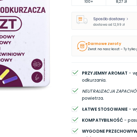
100
+
8,27 zł
Sposób dostawy
dostawa od
12,99 zł
Darmowe zwroty
Zwrot na nasz koszt – Ty tylko
PRZYJEMNY AROMAT
- w
odkurzania.
NEUTRALIZACJA ZAPACH
powietrza.
ŁATWE STOSOWANIE
- wy
KOMPATYBILNOŚĆ
- pasu
WYGODNE PRZECHOWYW