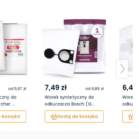
7,49 zł
6,49 
od
5,97 zł
od
6,89 zł
czny do
Worek syntetyczny do
Worek 
her ...
odkurzacza Bosch (G...
odkurza
 koszyka
Dodaj do koszyka
D