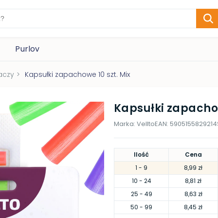
Purlov
aczy
>
Kapsułki zapachowe 10 szt. Mix
Kapsułki zapachow
Marka:
Vellto
EAN:
5905155829214
Ilość
Cena
1
- 9
8,99 zł
10
- 24
8,81 zł
25
- 49
8,63 zł
50
- 99
8,45 zł