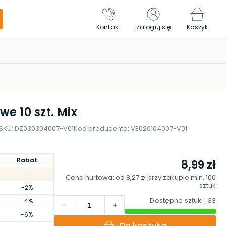
Kontakt
Zaloguj się
Koszyk
e 10 szt. Mix
SKU:
DZ030304007-V01
Kod producenta:
VE020104007-V01
Rabat
8,99 zł
-
Cena hurtowa: od
8,27 zł
przy zakupie min.
100
sztuk
-2%
Dostępne sztuki
: 33
-4%
-6%
Do koszyka