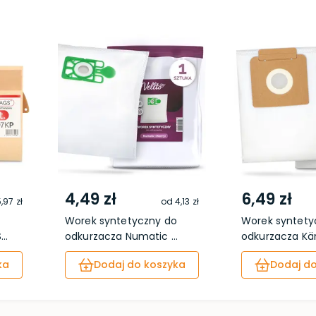
4,49 zł
6,49 zł
,97 zł
od
4,13 zł
Worek syntetyczny do
Worek syntety
..
odkurzacza Numatic ...
odkurzacza Kärc
ka
Dodaj do koszyka
Dodaj do