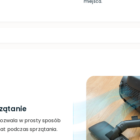
miejsca.
zątanie
ozwala w prosty sposób
t podczas sprzątania.