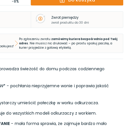
-8%
Zwrot pieniędzy
zwrot produktu do 30 dni
Po zgłoszeniu zwrotu
zamówimy kuriera bezpośrednio pod Twój
adres
. Nie musisz nic drukować – po prostu spakuj paczkę, a
 pakujesz!
kurier przyjedzie z gotową etykietą.
prowadza świeżość do domu podczas codziennego
ÓW
* - pochłania nieprzyjemne wonie i poprawia jakość
starczy umieścić pałeczkę w worku odkurzacza.
je do wszystkich modeli odkurzaczy z workiem.
ANIE
- mała forma sprawia, że zajmuje bardzo mało