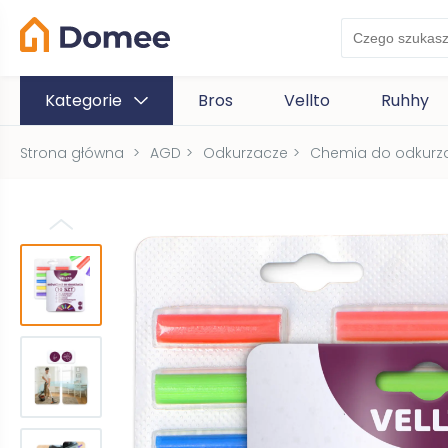
Kategorie
Bros
Vellto
Ruhhy
Strona główna
>
AGD
>
Odkurzacze
>
Chemia do odkurz