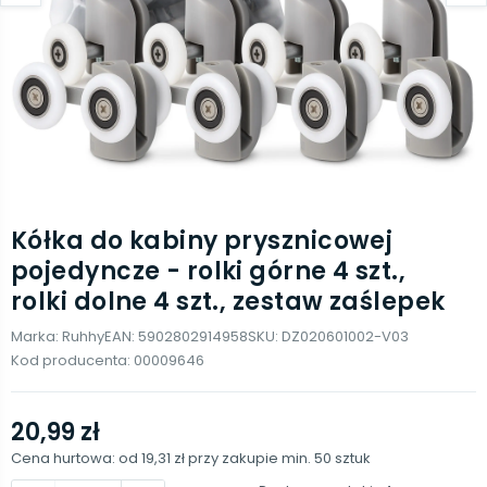
Kółka do kabiny prysznicowej
pojedyncze - rolki górne 4 szt.,
rolki dolne 4 szt., zestaw zaślepek
Marka:
Ruhhy
EAN:
5902802914958
SKU:
DZ020601002-V03
Kod producenta:
00009646
20,99 zł
Cena hurtowa: od
19,31 zł
przy zakupie min.
50
sztuk