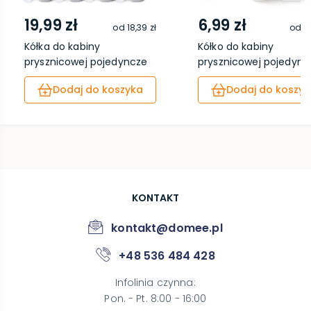
19,99 zł
6,99 zł
od
18,39 zł
od
6,
Kółka do kabiny
Kółko do kabiny
prysznicowej pojedyncze
prysznicowej pojedync
...
...
Dodaj do koszyka
Dodaj do koszyk
KONTAKT
kontakt@domee.pl
+48 536 484 428
Infolinia czynna
:
Pon. - Pt. 8:00 - 16:00