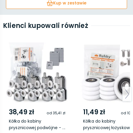
Kup w zestawie
Klienci kupowali również
38,49 zł
11,49 zł
od
35,41 zł
od
10,
Kółka do kabiny
Kółka do kabiny
prysznicowej podwójne - ...
prysznicowej łożyskowan