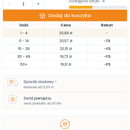
Dostępne sztuki
: 4
Dodaj do koszyka
Ilość
Cena
Rabat
1
- 4
20,99 zł
-
5
- 14
20,57 zł
-2%
15
- 29
20,15 zł
-4%
30
- 49
19,73 zł
-6%
50
+
19,31 zł
-8%
Sposób dostawy
dostawa od
12,99 zł
Zwrot pieniędzy
zwrot produktu do 30 dni