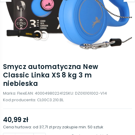
Smycz automatyczna New
Classic Linka XS 8 kg 3 m
niebieska
Marka:
Flexi
EAN:
4000498022412
SKU:
DZ010101002-V14
Kod producenta:
CL00C3.210.BL
40,99 zł
Cena hurtowa: od
37,71 zł
przy zakupie min.
50
sztuk