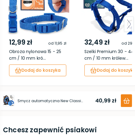
12,99 zł
32,49 zł
od
11,95 zł
od
29,8
Obroża nylonowa 15 - 25
Szelki Premium 30 - 44
cm / 10 mm kró...
cm / 10 mm królew...
Dodaj do koszyka
Dodaj do koszyk
40,99 zł
Smycz automatyczna New Classic Linka XS 8 kg 3 m niebieska
Chcesz zapewnić psiakowi