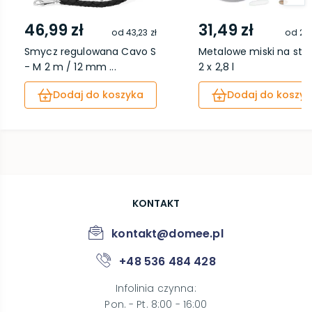
46,99 zł
31,49 zł
od
43,23 zł
od
28,
Smycz regulowana Cavo S
Metalowe miski na sto
- M 2 m / 12 mm ...
2 x 2,8 l
Dodaj do koszyka
Dodaj do koszyk
KONTAKT
kontakt@domee.pl
+48 536 484 428
Infolinia czynna
:
Pon. - Pt. 8:00 - 16:00