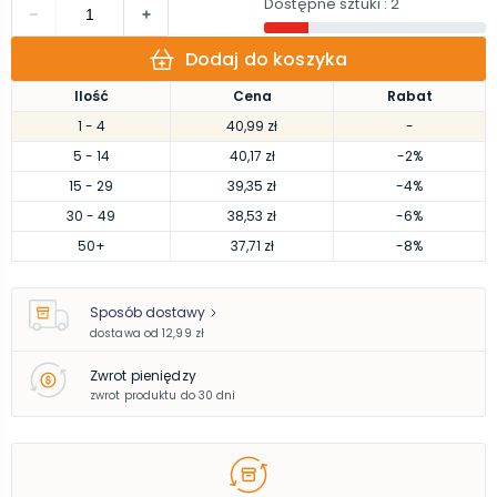
Dostępne sztuki
: 2
Dodaj do koszyka
Ilość
Cena
Rabat
1
- 4
40,99 zł
-
5
- 14
40,17 zł
-2%
15
- 29
39,35 zł
-4%
30
- 49
38,53 zł
-6%
50
+
37,71 zł
-8%
Sposób dostawy
dostawa od
12,99 zł
Zwrot pieniędzy
zwrot produktu do 30 dni