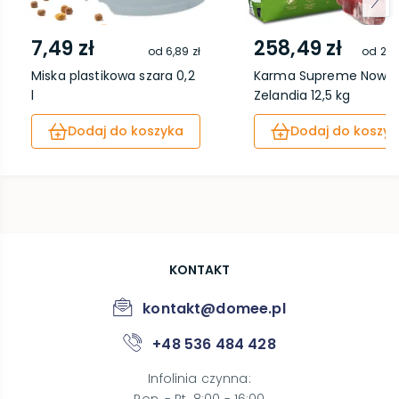
7,49 zł
258,49 zł
od
6,89 zł
od
237
Miska plastikowa szara 0,2
Karma Supreme Nowa
l
Zelandia 12,5 kg
Dodaj do koszyka
Dodaj do koszyk
KONTAKT
kontakt@domee.pl
+48 536 484 428
Infolinia czynna
: