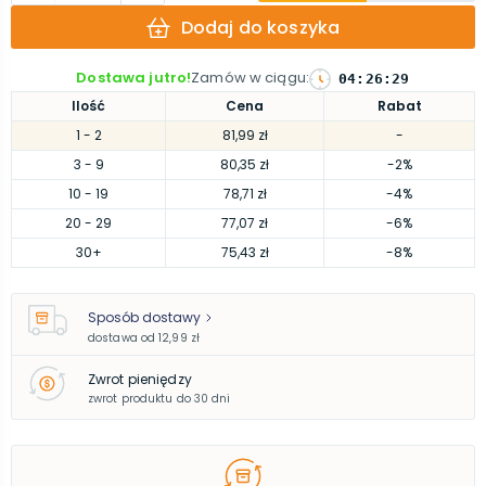
Dodaj do koszyka
Dostawa jutro!
Zamów w ciągu
:
04
:
26
:
29
Ilość
Cena
Rabat
1
- 2
81,99 zł
-
3
- 9
80,35 zł
-2%
10
- 19
78,71 zł
-4%
20
- 29
77,07 zł
-6%
30
+
75,43 zł
-8%
Sposób dostawy
dostawa od
12,99 zł
Zwrot pieniędzy
zwrot produktu do 30 dni