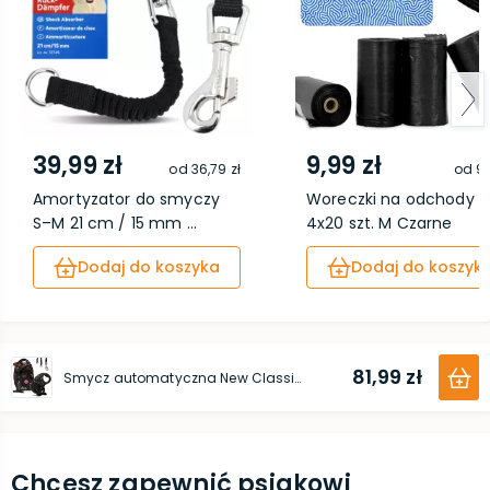
39,99 zł
9,99 zł
od
36,79 zł
od
9,
Amortyzator do smyczy
Woreczki na odchody
S–M 21 cm / 15 mm ...
4x20 szt. M Czarne
Dodaj do koszyka
Dodaj do koszyk
81,99 zł
Smycz automatyczna New Classic Linka S 12 kg 8 m czarna
Chcesz zapewnić psiakowi