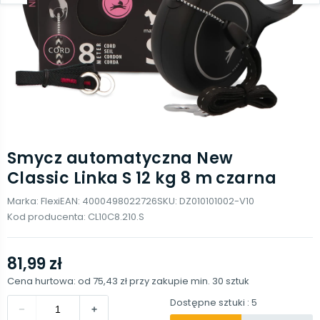
Smycz automatyczna New
Classic Linka S 12 kg 8 m czarna
Marka:
Flexi
EAN:
4000498022726
SKU:
DZ010101002-V10
Kod producenta:
CL10C8.210.S
81,99 zł
Cena hurtowa: od
75,43 zł
przy zakupie min.
30
sztuk
Dostępne sztuki
: 5