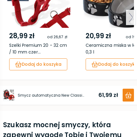
28,99 zł
20,99 zł
od
26,67 zł
od
19,
Szelki Premium 20 - 32 cm
Ceramiczna miska w ła
/ 10 mm czer...
0,3 l
Dodaj do koszyka
Dodaj do koszyk
61,99 zł
Smycz automatyczna New Classic Taśma XS 12kg 3m czerwona
Szukasz mocnej smyczy, która
zapewni wygodę Tobie i Twojemu