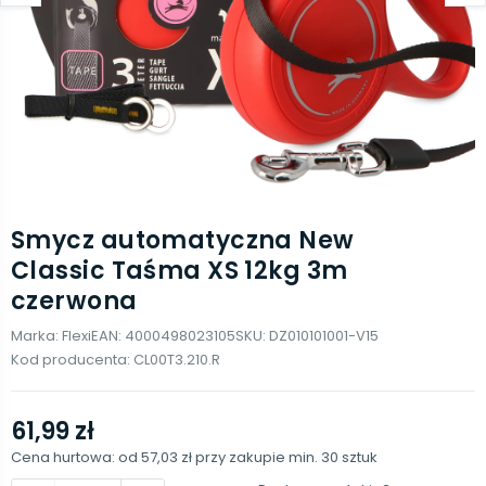
Smycz automatyczna New
Classic Taśma XS 12kg 3m
czerwona
Marka:
Flexi
EAN:
4000498023105
SKU:
DZ010101001-V15
Kod producenta:
CL00T3.210.R
61,99 zł
Cena hurtowa: od
57,03 zł
przy zakupie min.
30
sztuk