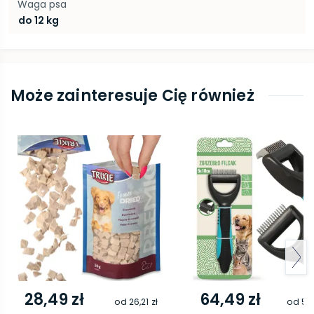
Waga psa
do 12 kg
Może zainteresuje Cię również
28,49 zł
64,49 zł
od
26,21 zł
od
59,