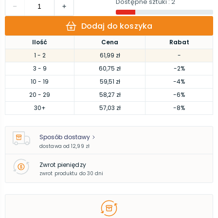
Dostępne sztuki
: 2
Dodaj do koszyka
Ilość
Cena
Rabat
1
- 2
61,99 zł
-
3
- 9
60,75 zł
-2%
10
- 19
59,51 zł
-4%
20
- 29
58,27 zł
-6%
30
+
57,03 zł
-8%
Sposób dostawy
dostawa od
12,99 zł
Zwrot pieniędzy
zwrot produktu do 30 dni