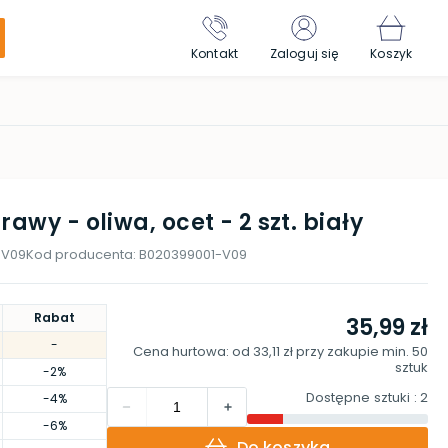
Kontakt
Zaloguj się
Koszyk
awy - oliwa, ocet - 2 szt. biały
-V09
Kod producenta:
B020399001-V09
Rabat
35,99 zł
-
Cena hurtowa: od
33,11 zł
przy zakupie min.
50
sztuk
-2%
Dostępne sztuki
: 2
-4%
-6%
Do koszyka