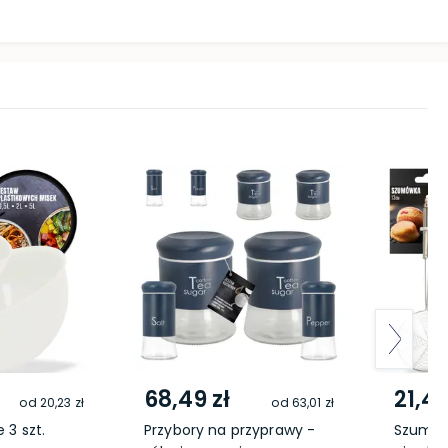
68,49 zł
21,49
od
20,23 zł
od
63,01 zł
 3 szt.
Przybory na przyprawy -
Szumów