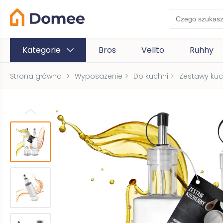
Kategorie
Bros
Vellto
Ruhhy
Strona główna
>
Wyposażenie
>
Do kuchni
>
Zestawy ku