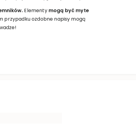
jemników.
Elementy
mogą być myte
im przypadku ozdobne napisy mogą
uwadze!