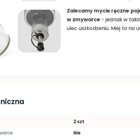
Zalecamy mycie ręczne po
w zmywarce
- jednak w tak
ulec uszkodzeniu. Miej to na 
hniczna
2 szt
ywarce
Nie