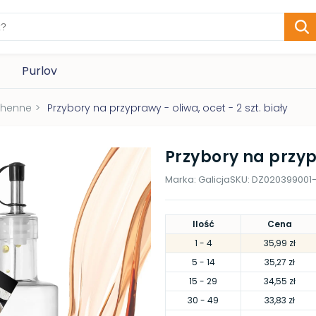
Purlov
chenne
>
Przybory na przyprawy - oliwa, ocet - 2 szt. biały
Przybory na przypr
Marka:
Galicja
SKU:
DZ020399001
Ilość
Cena
1
- 4
35,99 zł
5
- 14
35,27 zł
15
- 29
34,55 zł
30
- 49
33,83 zł