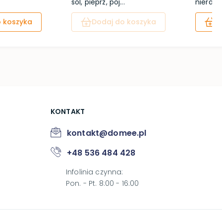
sól, pieprz, poj...
nierdz
 koszyka
Dodaj do koszyka
D
KONTAKT
kontakt@domee.pl
+48 536 484 428
Infolinia czynna
:
Pon. - Pt. 8:00 - 16:00