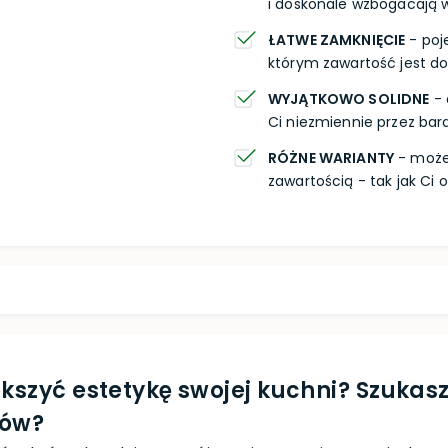
i doskonale wzbogacają w
ŁATWE ZAMKNIĘCIE
- poj
którym zawartość jest do
WYJĄTKOWO SOLIDNE
- 
Ci niezmiennie przez bard
RÓŻNE WARIANTY
- możes
zawartością - tak jak Ci
ększyć estetykę swojej kuchni? Szuka
tów?