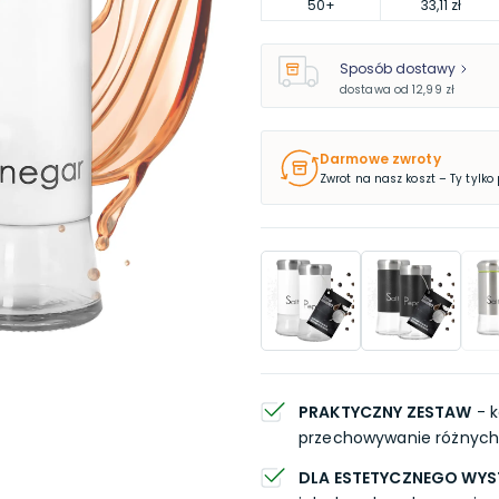
50
+
33,11 zł
Sposób dostawy
dostawa od
12,99 zł
Darmowe zwroty
Zwrot na nasz koszt – Ty tylko
PRAKTYCZNY ZESTAW
- k
przechowywanie różnych
DLA ESTETYCZNEGO WY