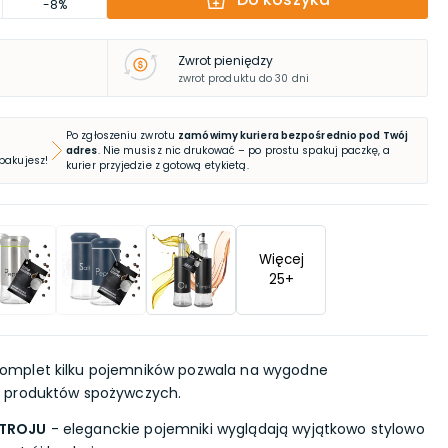
-8%
Zwrot pieniędzy
zwrot produktu do 30 dni
Po zgłoszeniu zwrotu
zamówimy kuriera bezpośrednio pod Twój
adres
. Nie musisz nic drukować – po prostu spakuj paczkę, a
 pakujesz!
kurier przyjedzie z gotową etykietą.
Więcej
25
+
omplet kilku pojemników pozwala na wygodne
 produktów spożywczych.
STROJU
- eleganckie pojemniki wyglądają wyjątkowo stylowo