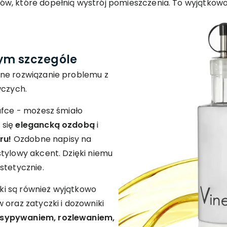
w, które dopełnią wystrój pomieszczenia. To wyjątkowo
ym szczególe
lne rozwiązanie problemu z
czych.
afce - możesz śmiało
 się
elegancką ozdobą
i
ru!
Ozdobne napisy na
tylowy akcent. Dzięki niemu
stetycznie.
i są również wyjątkowo
 oraz zatyczki i dozowniki
ysypywaniem, rozlewaniem,