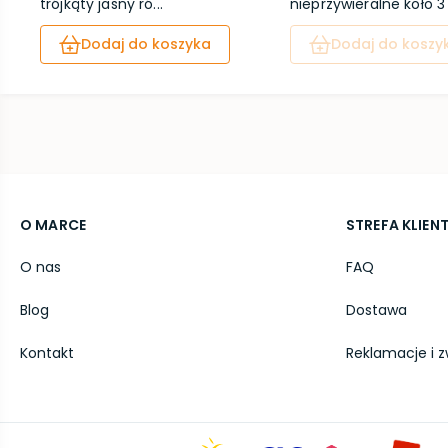
trójkąty jasny ró...
nieprzywieralne koło 3 
Dodaj do koszyka
Dodaj do koszy
O MARCE
STREFA KLIEN
O nas
FAQ
Blog
Dostawa
Kontakt
Reklamacje i z