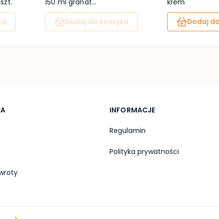
szt.
150 ml granat...
krem
ka
Dodaj do koszyka
Dodaj do
TA
INFORMACJE
Regulamin
Polityka prywatności
wroty