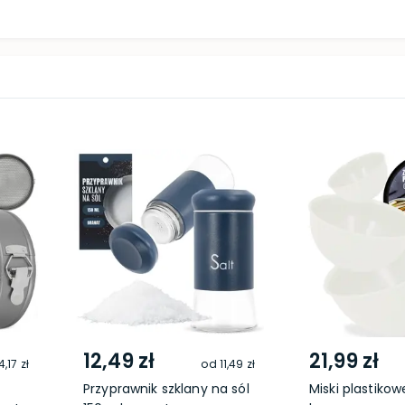
12,49 zł
21,99 zł
4,17 zł
od
11,49 zł
Przyprawnik szklany na sól
Miski plastikowe