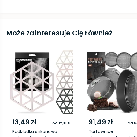
Może zainteresuje Cię również
13,49 zł
91,49 zł
od
12,41 zł
od
8
Podkładka silikonowa
Tortownice