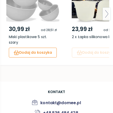
30,99 zł
23,99 zł
od
28,51 zł
od
22,
Miski plastikowe 5 szt.
2 x Łapka silikonowa k
szary
Dodaj do koszyka
Dodaj do koszyk
KONTAKT
kontakt@domee.pl
+48 536 484 428