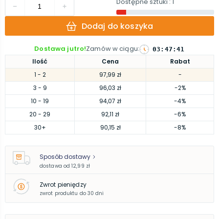
Dostępne sztuki
: 1
Dodaj do koszyka
Dostawa jutro!
Zamów w ciągu
:
03
:
47
:
40
Ilość
Cena
Rabat
1
- 2
97,99 zł
-
3
- 9
96,03 zł
-2%
10
- 19
94,07 zł
-4%
20
- 29
92,11 zł
-6%
30
+
90,15 zł
-8%
Sposób dostawy
dostawa od
12,99 zł
Zwrot pieniędzy
zwrot produktu do 30 dni