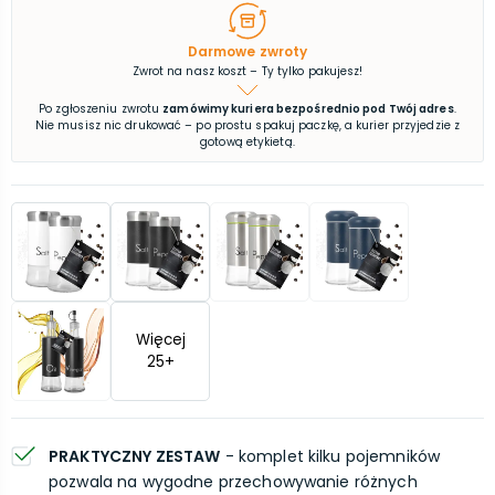
Darmowe zwroty
Zwrot na nasz koszt – Ty tylko pakujesz!
Po zgłoszeniu zwrotu
zamówimy kuriera bezpośrednio pod Twój adres
.
Nie musisz nic drukować – po prostu spakuj paczkę, a kurier przyjedzie z
gotową etykietą.
Więcej
25
+
PRAKTYCZNY ZESTAW
- komplet kilku pojemników
pozwala na wygodne przechowywanie różnych