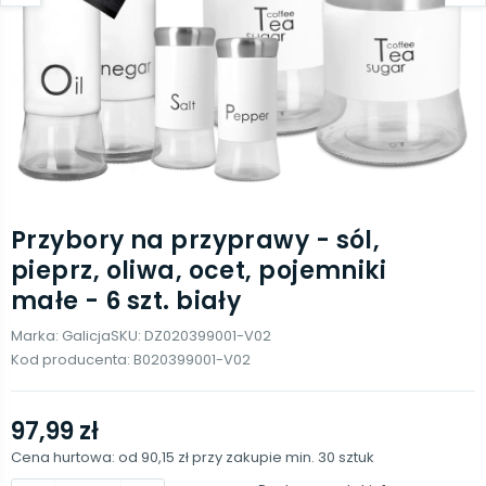
Przybory na przyprawy - sól,
pieprz, oliwa, ocet, pojemniki
małe - 6 szt. biały
Marka:
Galicja
SKU:
DZ020399001-V02
Kod producenta:
B020399001-V02
97,99 zł
Cena hurtowa: od
90,15 zł
przy zakupie min.
30
sztuk