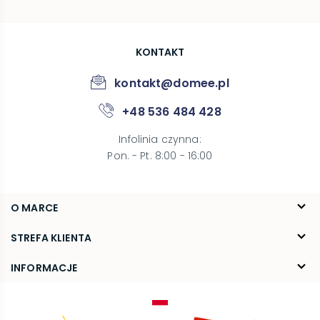
KONTAKT
kontakt@domee.pl
+48 536 484 428
Infolinia czynna
:
Pon. - Pt. 8:00 - 16:00
O MARCE
O nas
STREFA KLIENTA
Blog
FAQ
INFORMACJE
Kontakt
Dostawa
Regulamin