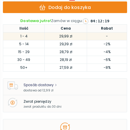
Dodaj do koszyka
Dostawa jutro!
Zamów w ciągu
:
04
:
12
:
18
Ilość
Cena
Rabat
1
- 4
29,99 zł
-
5
- 14
29,39 zł
-2%
15
- 29
28,79 zł
-4%
30
- 49
28,19 zł
-6%
50
+
27,59 zł
-8%
Sposób dostawy
dostawa od
12,99 zł
Zwrot pieniędzy
zwrot produktu do 30 dni