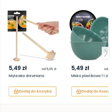
5,49 zł
5,49 zł
od
5,05 zł
od
5,
Mątewka drewniana
Miska plastikowa 1 l zie
Dodaj do koszyka
Dodaj do koszyk