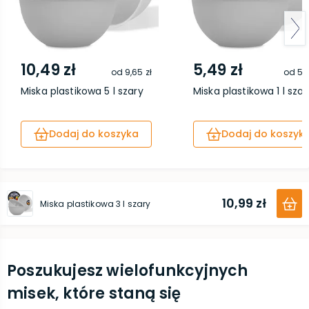
10,49 zł
5,49 zł
od
9,65 zł
od
5,0
Miska plastikowa 5 l szary
Miska plastikowa 1 l szar
Dodaj do koszyka
Dodaj do koszyk
10,99 zł
Miska plastikowa 3 l szary
Poszukujesz wielofunkcyjnych
misek, które staną się