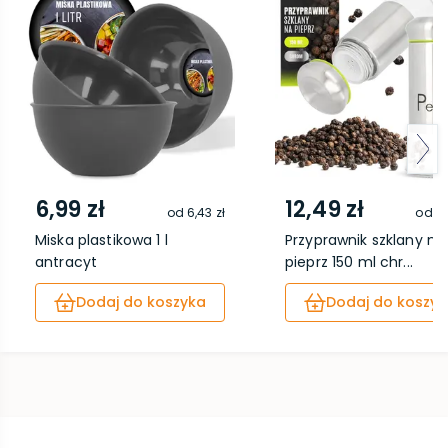
6,99 zł
12,49 zł
od
6,43 zł
od
11
Miska plastikowa 1 l
Przyprawnik szklany na
antracyt
pieprz 150 ml chr...
Dodaj do koszyka
Dodaj do koszyk