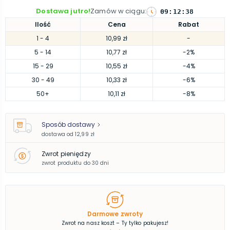
Dostawa jutro!
Zamów w ciągu
:
09
:
12
:
37
Ilość
Cena
Rabat
1
- 4
10,99 zł
-
5
- 14
10,77 zł
-2%
15
- 29
10,55 zł
-4%
30
- 49
10,33 zł
-6%
50
+
10,11 zł
-8%
Sposób dostawy
dostawa od
12,99 zł
Zwrot pieniędzy
zwrot produktu do 30 dni
Darmowe zwroty
Zwrot na nasz koszt – Ty tylko pakujesz!