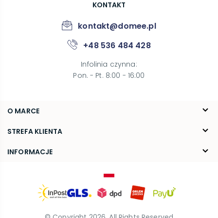
KONTAKT
kontakt@domee.pl
+48 536 484 428
Infolinia czynna
:
Pon. - Pt. 8:00 - 16:00
O MARCE
O nas
STREFA KLIENTA
Blog
FAQ
INFORMACJE
Kontakt
Dostawa
Regulamin
Reklamacje i zwroty
Polityka prywatności
© Copyright
2026
. All Rights Reserved