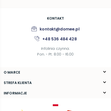
KONTAKT
kontakt@domee.pl
+48 536 484 428
Infolinia czynna
:
Pon. - Pt. 8:00 - 16:00
O MARCE
O nas
STREFA KLIENTA
Blog
FAQ
INFORMACJE
Kontakt
Dostawa
Regulamin