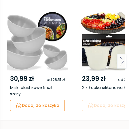
30,99 zł
23,99 zł
od
28,51 zł
od
22,
Miski plastikowe 5 szt.
2 x Łapka silikonowa k
szary
Dodaj do koszyka
Dodaj do koszyk