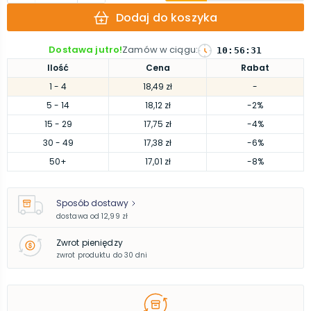
Dodaj do koszyka
Dostawa jutro!
Zamów w ciągu
:
10
:
56
:
31
Ilość
Cena
Rabat
1
- 4
18,49 zł
-
5
- 14
18,12 zł
-2%
15
- 29
17,75 zł
-4%
30
- 49
17,38 zł
-6%
50
+
17,01 zł
-8%
Sposób dostawy
dostawa od
12,99 zł
Zwrot pieniędzy
zwrot produktu do 30 dni