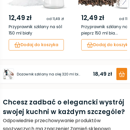
12,49 zł
12,49 zł
od
11,49 zł
od
11,
Przyprawnik szklany na sól
Przyprawnik szklany na
150 ml biały
pieprz 150 ml bia...
Dodaj do koszyka
Dodaj do koszyk
18,49 zł
Dozownik szklany na olej 320 ml biały
Chcesz zadbać o elegancki wystrój
swojej kuchni w każdym szczególe?
Odpowiednie przechowywanie produktów
spożywczych ma znaczenie! Zamień sklepową