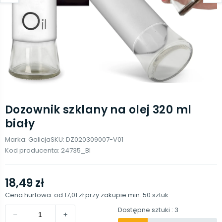
Dozownik szklany na olej 320 ml
biały
Marka:
Galicja
SKU:
DZ020309007-V01
Kod producenta:
24735_BI
18,49 zł
Cena hurtowa: od
17,01 zł
przy zakupie min.
50
sztuk
Dostępne sztuki
: 3