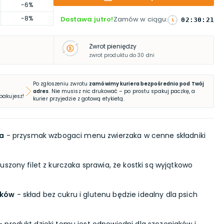
-6%
-8%
Dostawa jutro!
Zamów w ciągu
:
02
:
30
:
20
Zwrot pieniędzy
zwrot produktu do 30 dni
Po zgłoszeniu zwrotu
zamówimy kuriera bezpośrednio pod Twój
adres
. Nie musisz nic drukować – po prostu spakuj paczkę, a
 pakujesz!
kurier przyjedzie z gotową etykietą.
la
- przysmak wzbogaci menu zwierzaka w cenne składniki
uszony filet z kurczaka sprawia, że kostki są wyjątkowo
aków
- skład bez cukru i glutenu będzie idealny dla psich