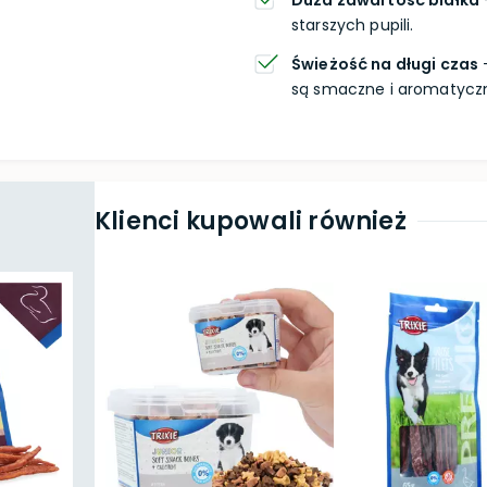
Duża zawartość białka
starszych pupili.
Świeżość na długi czas
-
są smaczne i aromatycz
Klienci kupowali również