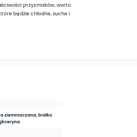
aściwości przysmaków, warto
tóre będzie chłodne, suche i
bia ziemniaczana, białko
gliceryna