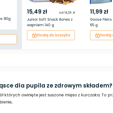
15,49 zł
11,99 zł
od
14,25 zł
os 80g
Junior Soft Snack Bones z
Goose Filets -
wapniem 140 g
65 g
Dodaj do koszyka
Dodaj 
ekąsce dla pupila ze zdrowym składem?
ół których owinięte jest suszone mięso z kurczaka. To 
bienie,