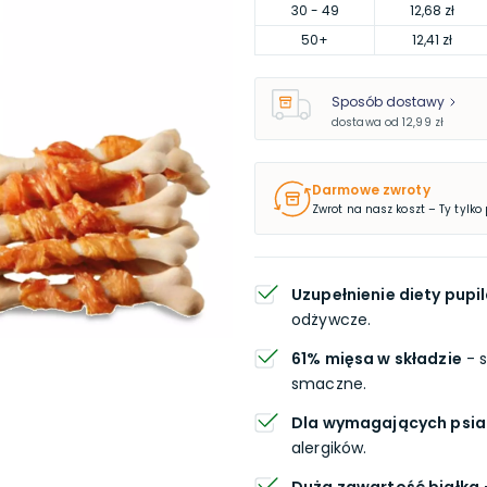
30
- 49
12,68 zł
50
+
12,41 zł
Sposób dostawy
dostawa od
12,99 zł
Darmowe zwroty
Zwrot na nasz koszt – Ty tylko
Uzupełnienie diety pupi
odżywcze.
61% mięsa w składzie
- s
smaczne.
Dla wymagających psi
alergików.