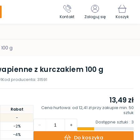
Kontakt
Zaloguj się
Koszyk
 100 g
 wapienne z kurczakiem 100 g
1
Kod producenta:
31591
13,49 zł
Cena hurtowa: od
12,41 zł
przy zakupie min.
50
Rabat
sztuk
-
Dostępne sztuki
: 3
-2%
-4%
Do koszyka