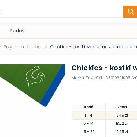
Purlov
>
Przysmaki dla psa
>
Chickies - kostki wapienne z kurczakiem
Chickies - kostki
Marka:
Trixie
SKU:
DZ010601005-V0
Ilość
Cena
1
- 4
13,49 zł
5
- 14
13,22 zł
15
- 29
12,95 zł