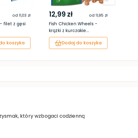
12,99 zł
17,9
od
11,03 zł
od
11,95 zł
 filet z gęsi
Fish Chicken Wheels -
Premi
krążki z kurczakie...
light
do koszyka
Dodaj do koszyka
przysmak, który wzbogaci codzienną