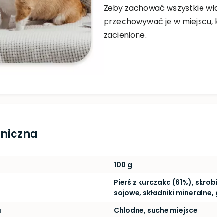
Żeby zachować wszystkie wł
przechowywać je w miejscu, k
zacienione.
hniczna
100 g
Pierś z kurczaka (61%), skro
sojowe, składniki mineralne, 
a
Chłodne, suche miejsce