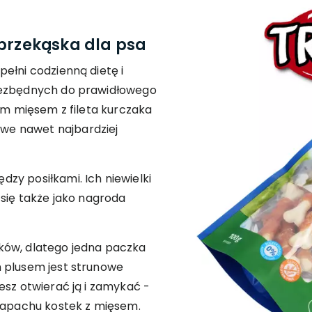
 przekąska dla psa
ełni codzienną dietę i
iezbędnych do prawidłowego
nym mięsem z fileta kurczaka
e nawet najbardziej
zy posiłkami. Ich niewielki
 się także jako nagroda
ków, dlatego jedna paczka
 plusem jest strunowe
esz otwierać ją i zamykać -
 zapachu kostek z mięsem.