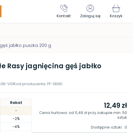
Kontakt
Zaloguj się
Koszyk
gęś jabłko puszka 200 g
 Rasy jagnięcina gęś jabłko
036-V01
Kod producenta:
FF-19061
Rabat
12,49 zł
-
Cena hurtowa: od
11,49 zł
przy zakupie min.
50
sztuk
-2%
-4%
Dostępne sztuki
: 0