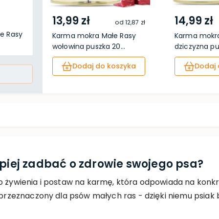
13,99 zł
14,99 zł
od
12,87 zł
e Rasy
Karma mokra Małe Rasy
Karma mokra
wołowina puszka 20...
dziczyzna p
Dodaj do koszyka
Dodaj 
epiej zadbać o zdrowie swojego psa?
o żywienia i postaw na karmę, która odpowiada na konkre
m przeznaczony dla psów małych ras - dzięki niemu psiak 