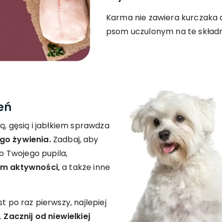
Karma nie zawiera kurczaka 
psom uczulonym na te składni
eń
ną, gęsią i jabłkiem sprawdza
o żywienia.
Zadbaj, aby
 Twojego pupila,
om aktywności,
a także inne
t po raz pierwszy, najlepiej
.
Zacznij od niewielkiej