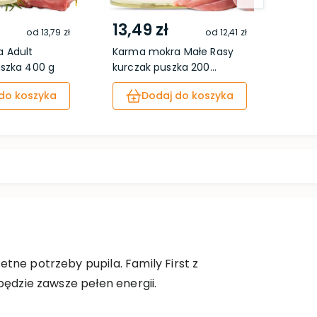
13,49 zł
13,
od
13,79 zł
od
12,41 zł
 Adult
Karma mokra Małe Rasy
Karma
uszka 400 g
kurczak puszka 200...
pusz
do koszyka
Dodaj do koszyka
tne potrzeby pupila. Family First z
będzie zawsze pełen energii.