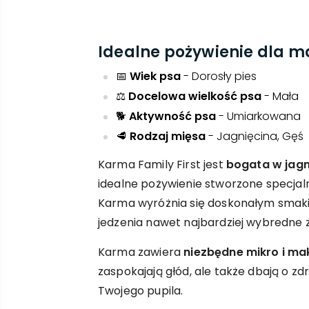
Idealne pożywienie dla m
📅
Wiek psa
- Dorosły pies
⚖️
Docelowa wielkość psa
- Mała
🐕
Aktywność psa
- Umiarkowana
🥩
Rodzaj mięsa
- Jagnięcina, Gęś
Karma Family First jest
bogata w jagni
idealne pożywienie stworzone specjal
Karma wyróżnia się doskonałym smak
jedzenia nawet najbardziej wybredne z
Karma zawiera
niezbędne mikro i ma
zaspokajają głód, ale także dbają o z
Twojego pupila.