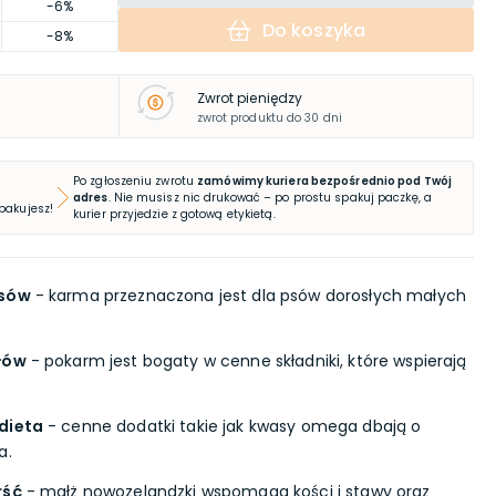
-6%
Do koszyka
-8%
Zwrot pieniędzy
zwrot produktu do 30 dni
Po zgłoszeniu zwrotu
zamówimy kuriera bezpośrednio pod Twój
adres
. Nie musisz nic drukować – po prostu spakuj paczkę, a
 pakujesz!
kurier przyjedzie z gotową etykietą.
psów
- karma przeznaczona jest dla psów dorosłych małych
ałów
- pokarm jest bogaty w cenne składniki, które wspierają
dieta
- cenne dodatki takie jak kwasy omega dbają o
a.
rść
- małż nowozelandzki wspomaga kości i stawy oraz