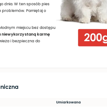
go dnia. W ten sposób pies
h problemów. Pamiętaj o
hłodnym miejscu bez dostępu
u niewykorzystaną karmę
ieża i bezpieczna do
hniczna
Umiarkowana