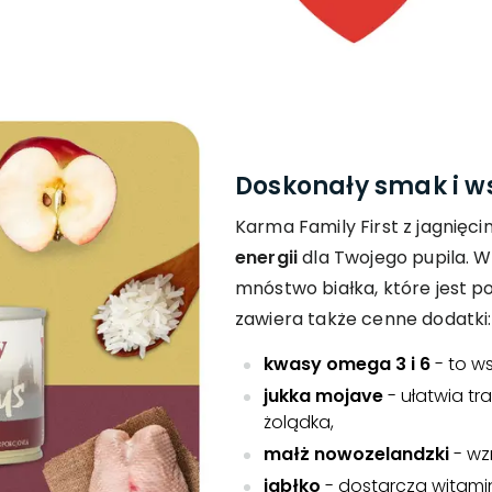
Doskonały smak i w
Karma Family First z jagnięcin
energii
dla Twojego pupila. 
mnóstwo białka, które jest 
zawiera także cenne dodatki:
kwasy omega 3 i 6
- to w
jukka mojave
- ułatwia tr
żolądka,
małż nowozelandzki
- wzm
jabłko
- dostarcza witamin