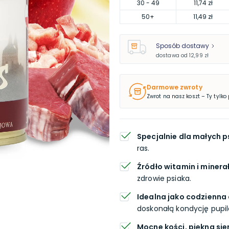
30
- 49
11,74 zł
50
+
11,49 zł
Sposób dostawy
dostawa od
12,99 zł
Darmowe zwroty
Zwrot na nasz koszt – Ty tylko
Specjalnie dla małych 
ras.
Źródło witamin i miner
zdrowie psiaka.
Idealna jako codzienna 
doskonałą kondycję pupil
Mocne kości, piękna sie