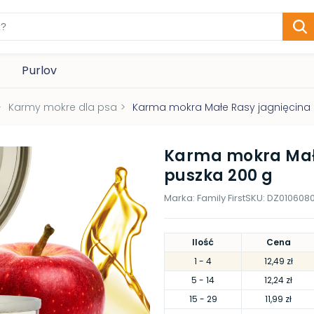
Purlov
>
Karmy mokre dla psa
>
Karma mokra Małe Rasy jagnięcina 
Karma mokra Małe
puszka 200 g
Marka:
Family First
SKU:
DZ010608
Ilość
Cena
1
- 4
12,49 zł
5
- 14
12,24 zł
15
- 29
11,99 zł