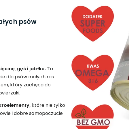
ałych psów
ęcinę, gęś i jabłko.
To
nie dla psów małych ras.
iem, który zachęca do
wierzaki.
kroelementy,
które nie tylko
drowie i dobre samopoczucie