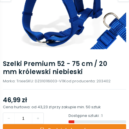
Szelki Premium 52 - 75 cm / 20
mm królewski niebieski
Marka:
Trixie
SKU:
DZ010116003-V11
Kod producenta:
203402
46,99 zł
Cena hurtowa: od
43,23 zł
przy zakupie min.
50
sztuk
Dostępne sztuki
: 1