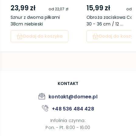
23,99 zł
15,99 zł
od
22,07 zł
od
14
Sznur z dwoma piłkami
Obroża zaciskowa Cav
38cm niebieski
30 - 36 cm / 12 ...
Dodaj do koszyka
Dodaj do koszyk
KONTAKT
kontakt@domee.pl
+48 536 484 428
Infolinia czynna
:
Pon. - Pt. 8:00 - 16:00