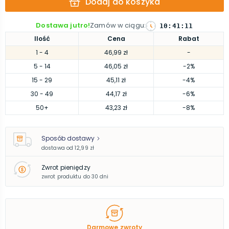
Dodaj do koszyka
Dostawa jutro!
Zamów w ciągu
:
10
:
41
:
10
Ilość
Cena
Rabat
1
- 4
46,99 zł
-
5
- 14
46,05 zł
-2%
15
- 29
45,11 zł
-4%
30
- 49
44,17 zł
-6%
50
+
43,23 zł
-8%
Sposób dostawy
dostawa od
12,99 zł
Zwrot pieniędzy
zwrot produktu do 30 dni
Darmowe zwroty