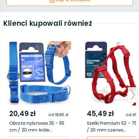
Klienci kupowali również
20,49 zł
45,49 zł
od
18,85 zł
od
41,
Obroża nylonowa 35 - 55
Szelki Premium 52 - 75
cm / 20 mm króle...
/ 20 mm czerwo...