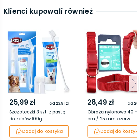
Klienci kupowali również
25,99 zł
28,49 zł
od
23,91 zł
od
26,
Szczoteczki 3 szt. z pastą
Obroża nylonowa 40 - 
do zębów 100g...
cm / 25 mm czerw...
Dodaj do koszyka
Dodaj do koszyk