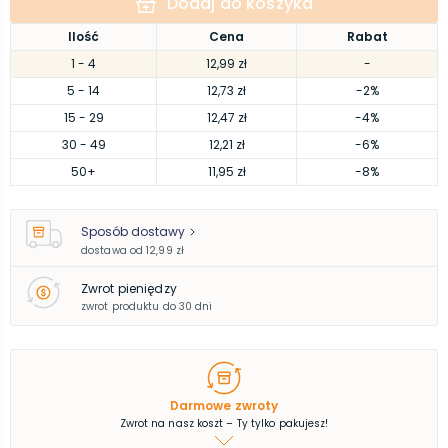
Dodaj do koszyka
Ilość
Cena
Rabat
1
- 4
12,99 zł
-
5
- 14
12,73 zł
-2%
15
- 29
12,47 zł
-4%
30
- 49
12,21 zł
-6%
50
+
11,95 zł
-8%
Sposób dostawy
dostawa od
12,99 zł
Zwrot pieniędzy
zwrot produktu do 30 dni
Darmowe zwroty
Zwrot na nasz koszt – Ty tylko pakujesz!