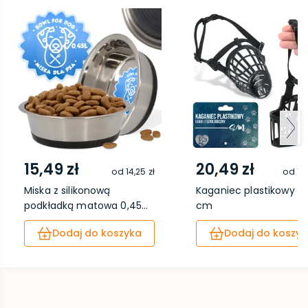
15,49 zł
20,49 zł
od
14,25 zł
od
18
Miska z silikonową
Kaganiec plastikowy M
podkładką matowa 0,45...
cm
Dodaj do koszyka
Dodaj do koszyk