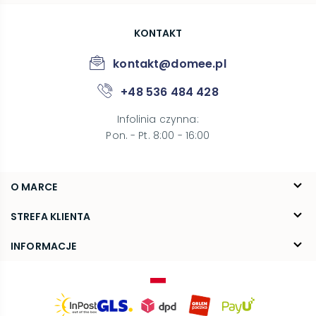
KONTAKT
kontakt@domee.pl
+48 536 484 428
Infolinia czynna
:
Pon. - Pt. 8:00 - 16:00
O MARCE
O nas
STREFA KLIENTA
Blog
FAQ
INFORMACJE
Kontakt
Dostawa
Regulamin
Reklamacje i zwroty
Polityka prywatności