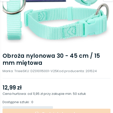
Obroża nylonowa 30 - 45 cm / 15
mm miętowa
Marka:
Trixie
SKU:
DZ010115001-V25
Kod producenta:
201524
12,99 zł
Cena hurtowa: od
11,95 zł
przy zakupie min.
50
sztuk
Dostępne sztuki
: 0