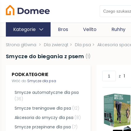
Kategorie
Bros
Vellto
Ruhhy
Strona główna
>
Dla zwierząt
>
Dla psa
>
Akcesoria spac
Smycze do biegania z psem
(
1
)
PODKATEGORIE
z
1
Wróć do
Smycze dla psa
Smycze automatyczne dla psa
(
36
)
Smycze treningowe dla psa
(
12
)
Akcesoria do smyczy dla psa
(
8
)
Smycze przepinane dla psa
(
7
)