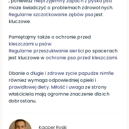
, ponieważ
nieprzyjemny zapach z pyska psa
może świadczyć o problemach zdrowotnych.
Regularne szczotkowanie zębów psa
jest
kluczowe.
Pamiętajmy także o ochronie przed
kleszczami u psów
.
Regularne przeszukiwanie sierści
po spacerach
jest kluczowe w
ochronie psa przed kleszczami
.
Dbanie o
długie i zdrowe życie papudze nimfie
również wymaga odpowiedniej opieki i
prawidłowej diety
.
Miłość i uwaga
ze strony
właściciela mają ogromne znaczenie dla ich
dobrostanu.
Kacper
Ryski