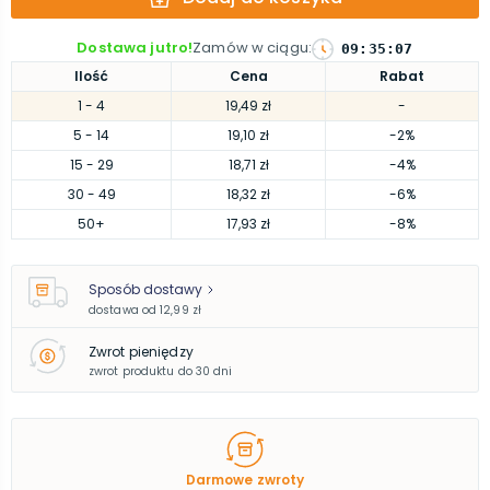
Dostawa jutro!
Zamów w ciągu
:
09
:
35
:
07
Ilość
Cena
Rabat
1
- 4
19,49 zł
-
5
- 14
19,10 zł
-2%
15
- 29
18,71 zł
-4%
30
- 49
18,32 zł
-6%
50
+
17,93 zł
-8%
Sposób dostawy
dostawa od
12,99 zł
Zwrot pieniędzy
zwrot produktu do 30 dni
Darmowe zwroty