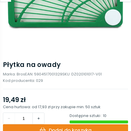
Płytka na owady
Marka:
Bros
EAN:
5904517001329
SKU:
DZ020101017-V01
Kod producenta:
029
19,49 zł
Cena hurtowa: od
17,93 zł
przy zakupie min.
50
sztuk
Dostępne sztuki
: 10
Dodaj do koszyka