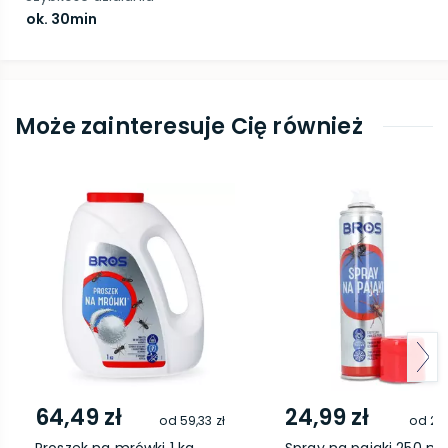
ok. 30min
Może zainteresuje Cię również
64,49 zł
24,99 zł
od
59,33 zł
od
22,