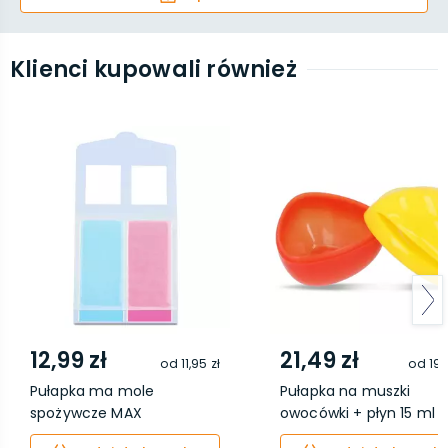
Klienci kupowali również
12,99 zł
21,49 zł
od
11,95 zł
od
19,
Pułapka ma mole
Pułapka na muszki
spożywcze MAX
owocówki + płyn 15 ml