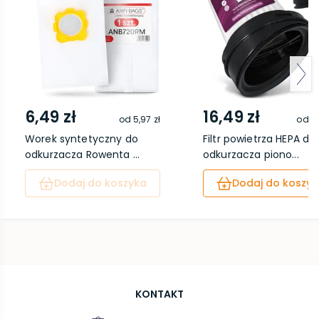
6,49 zł
16,49 zł
od
5,97 zł
od
15
Worek syntetyczny do
Filtr powietrza HEPA do
odkurzacza Rowenta ...
odkurzacza piono...
Dodaj do koszyka
Dodaj do koszyk
KONTAKT