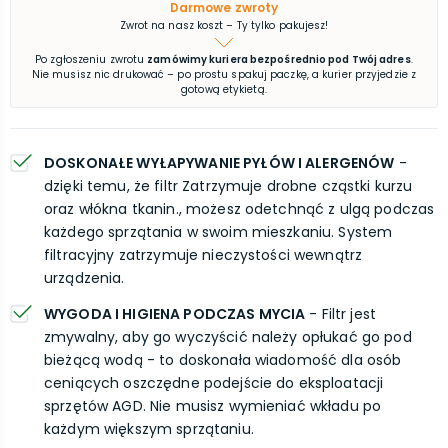
Darmowe zwroty
Zwrot na nasz koszt – Ty tylko pakujesz!
Po zgłoszeniu zwrotu
zamówimy kuriera bezpośrednio pod Twój adres
.
Nie musisz nic drukować – po prostu spakuj paczkę, a kurier przyjedzie z
gotową etykietą.
DOSKONAŁE WYŁAPYWANIE PYŁÓW I ALERGENÓW
-
dzięki temu, że filtr Zatrzymuje drobne cząstki kurzu
oraz włókna tkanin., możesz odetchnąć z ulgą podczas
każdego sprzątania w swoim mieszkaniu. System
filtracyjny zatrzymuje nieczystości wewnątrz
urządzenia.
WYGODA I HIGIENA PODCZAS MYCIA
- Filtr jest
zmywalny, aby go wyczyścić należy opłukać go pod
bieżącą wodą - to doskonała wiadomość dla osób
ceniących oszczędne podejście do eksploatacji
sprzętów AGD. Nie musisz wymieniać wkładu po
każdym większym sprzątaniu.