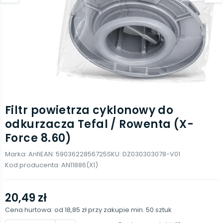
Filtr powietrza cyklonowy do
odkurzacza Tefal / Rowenta (X-
Force 8.60)
Marka:
Anfi
EAN:
5903622856725
SKU:
DZ030303078-V01
Kod producenta:
AN11886(X1)
20,49 zł
Cena hurtowa: od
18,85 zł
przy zakupie min.
50
sztuk