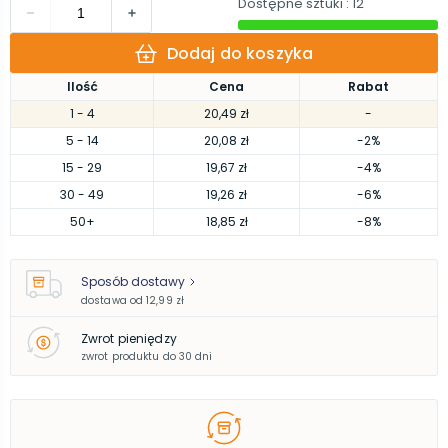
Dostępne sztuki
: 12
Dodaj do koszyka
Ilość
Cena
Rabat
1
- 4
20,49 zł
-
5
- 14
20,08 zł
-2%
15
- 29
19,67 zł
-4%
30
- 49
19,26 zł
-6%
50
+
18,85 zł
-8%
Sposób dostawy
dostawa od
12,99 zł
Zwrot pieniędzy
zwrot produktu do 30 dni