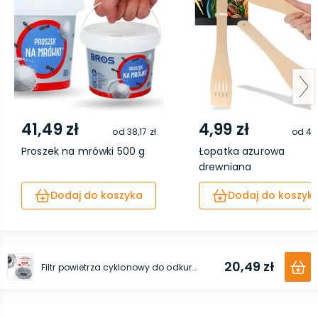
41,49 zł
4,99 zł
od
38,17 zł
od
4,5
Proszek na mrówki 500 g
Łopatka ażurowa
drewniana
Dodaj do koszyka
Dodaj do koszyk
20,49 zł
Filtr powietrza cyklonowy do odkurzacza Tefal / Rowenta (X-Force 8.60)