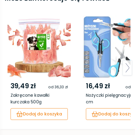
39,49 zł
16,49 zł
od
36,33 zł
od
15
Zakręcone kawałki
Nożyczki pielęgnacyjne
kurczaka 500g
cm
Dodaj do koszyka
Dodaj do koszyk