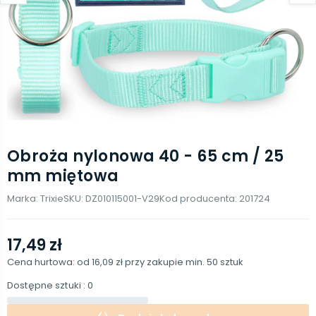
Obroża nylonowa 40 - 65 cm / 25
mm miętowa
Marka:
Trixie
SKU:
DZ010115001-V29
Kod producenta:
201724
17,49 zł
Cena hurtowa: od
16,09 zł
przy zakupie min.
50
sztuk
Dostępne sztuki
: 0