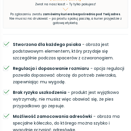
Zwrot na nasz koszt – Ty tylko pakujesz!
Po zgłoszeniu zwrotu
zamówimy kuriera bezpośrednio pod Twój adres
.
Nie musisz nic drukować – po prostu spakuj paczkę, a kurier przyjedzie z
gotową etykietą.
Stworzona dla każdego psiaka
- obroża jest
podstawowym elementem, który przydaje się
szczególnie podczas spacerów z czworonogiem.
Regulacja i dopasowanie rozmiaru
- opcja regulacji
pozwala dopasować obrożę do potrzeb zwierzaka,
zapewniając mu wygodę.
Brak ryzyka uszkodzenia
- produkt jest wyjątkowo
wytrzymały, nie musisz więc obawiać się, że pies
przypadkowo go zepsuje.
Możliwość zamocowania adresówki
- obroża ma
specjalne kółeczko, do którego można szybko i
wygodnie przypiąć adresówkę.