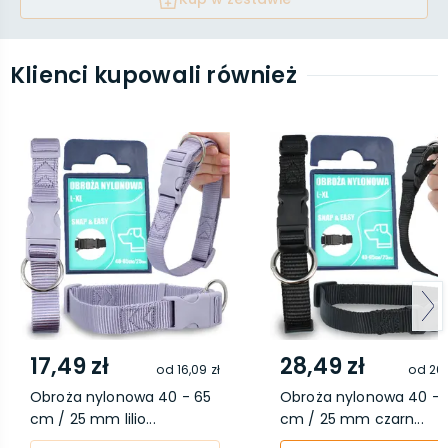
Klienci kupowali również
17,49 zł
28,49 zł
od
16,09 zł
od
26,
Obroża nylonowa 40 - 65
Obroża nylonowa 40 - 
cm / 25 mm lilio...
cm / 25 mm czarn...