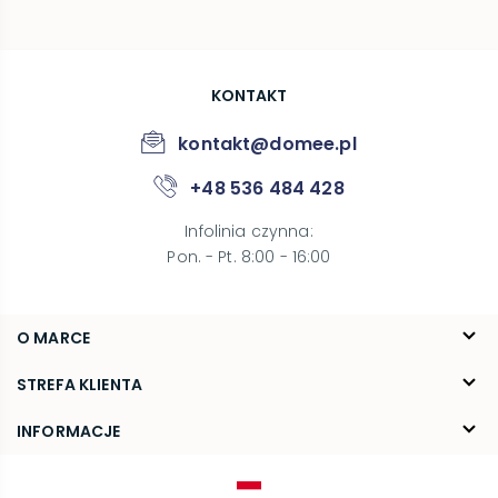
KONTAKT
kontakt@domee.pl
+48 536 484 428
Infolinia czynna
:
Pon. - Pt. 8:00 - 16:00
O MARCE
O nas
STREFA KLIENTA
Blog
FAQ
INFORMACJE
Kontakt
Dostawa
Regulamin