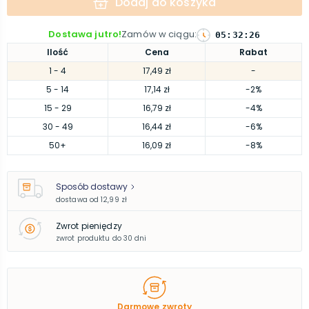
Dodaj do koszyka
Dostawa jutro!
Zamów w ciągu
:
05
:
32
:
25
Ilość
Cena
Rabat
1
- 4
17,49 zł
-
5
- 14
17,14 zł
-2%
15
- 29
16,79 zł
-4%
30
- 49
16,44 zł
-6%
50
+
16,09 zł
-8%
Sposób dostawy
dostawa od
12,99 zł
Zwrot pieniędzy
zwrot produktu do 30 dni
Darmowe zwroty