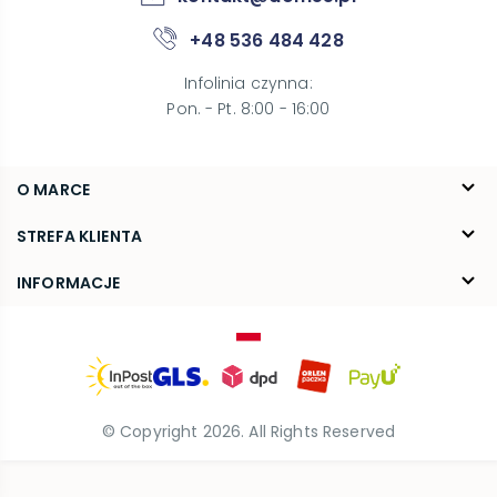
+48 536 484 428
Infolinia czynna
:
Pon. - Pt. 8:00 - 16:00
O MARCE
O nas
STREFA KLIENTA
Blog
FAQ
INFORMACJE
Kontakt
Dostawa
Regulamin
Reklamacje i zwroty
Polityka prywatności
© Copyright
2026
. All Rights Reserved