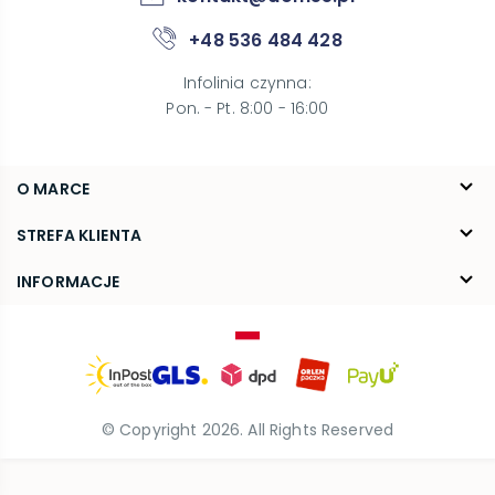
+48 536 484 428
Infolinia czynna
:
Pon. - Pt. 8:00 - 16:00
O MARCE
O nas
STREFA KLIENTA
Blog
FAQ
INFORMACJE
Kontakt
Dostawa
Regulamin
Reklamacje i zwroty
Polityka prywatności
© Copyright
2026
. All Rights Reserved