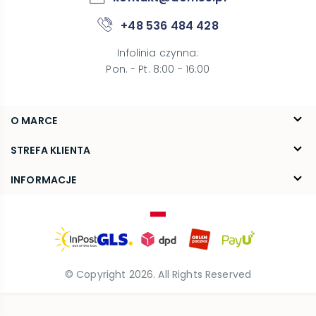
+48 536 484 428
Infolinia czynna
:
Pon. - Pt. 8:00 - 16:00
O MARCE
O nas
STREFA KLIENTA
Blog
FAQ
INFORMACJE
Kontakt
Dostawa
Regulamin
Reklamacje i zwroty
Polityka prywatności
© Copyright
2026
. All Rights Reserved