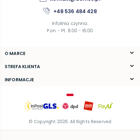
+48 536 484 428
Infolinia czynna
:
Pon. - Pt. 8:00 - 16:00
O MARCE
O nas
STREFA KLIENTA
Blog
FAQ
INFORMACJE
Kontakt
Dostawa
Regulamin
Reklamacje i zwroty
Polityka prywatności
© Copyright
2026
. All Rights Reserved