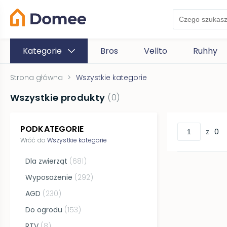
Kategorie
Bros
Vellto
Ruhhy
Strona główna
>
Wszystkie kategorie
Wszystkie produkty
(
0
)
PODKATEGORIE
z
0
Wróć do
Wszystkie kategorie
Dla zwierząt
(
681
)
Wyposażenie
(
292
)
AGD
(
230
)
Do ogrodu
(
153
)
RTV
(
8
)