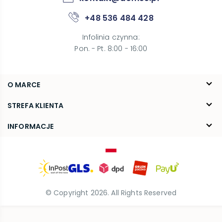
+48 536 484 428
Infolinia czynna
:
Pon. - Pt. 8:00 - 16:00
O MARCE
O nas
STREFA KLIENTA
Blog
FAQ
INFORMACJE
Kontakt
Dostawa
Regulamin
Reklamacje i zwroty
Polityka prywatności
© Copyright
2026
. All Rights Reserved