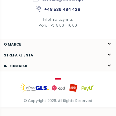
+48 536 484 428
Infolinia czynna
:
Pon. - Pt. 8:00 - 16:00
O MARCE
O nas
STREFA KLIENTA
Blog
FAQ
INFORMACJE
Kontakt
Dostawa
Regulamin
Reklamacje i zwroty
Polityka prywatności
© Copyright
2026
. All Rights Reserved